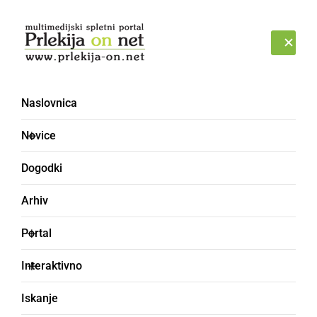
Prijava
SOBOTA, 8. AVGUST 2026
Naslovnica
Novice
Dogodki
Arhiv
DRUŽABNO
Portal
V Ljutomeru kmalu 23.
Interaktivno
srečanje motoristov MK
Iskanje
Samorog, objavljamo