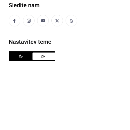
Sledite nam
Nastavitev teme
Srečanje MK samorog
Mesec maj je že tradicionalno rezerviran za srečanje
motoristov
MK Samorog Ljutomer
, ki bo naslednji
konec tedna v petek, 16. in v soboto, 17. maja v
Ljutomeru v industrijski coni, ulica Rada Pušenjaka.
Poskrbljeno bo za hladno pijačo in vročo hrano. Na
prizorišču je velik kamp s tušem in toplo vodo.