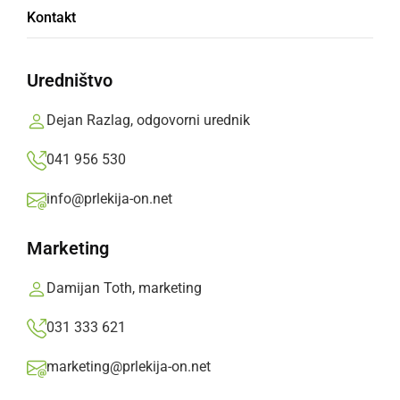
Kontakt
program
Uredništvo
Potekalo bo že 23. srečanje motoristov MK
Samorog s tradicionalno panoramsko vožnjo in
Dejan Razlag, odgovorni urednik
živo rock glasbo.
041 956 530
Prlekija-on.net,
ponedeljek, 5. maj 2025 ob 16:46
info@prlekija-on.net
»
Izberite
Prlekijo
kot svoj prednostni vir na Googlu
Marketing
Damijan Toth, marketing
031 333 621
marketing@prlekija-on.net