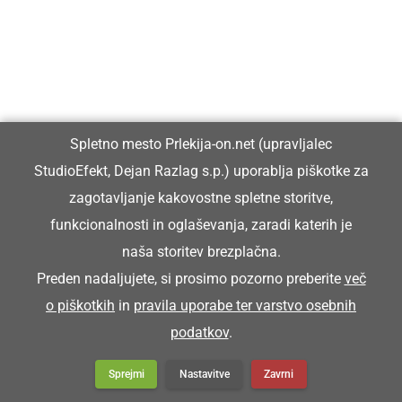
Spletno mesto Prlekija-on.net (upravljalec
StudioEfekt, Dejan Razlag s.p.) uporablja piškotke za
zagotavljanje kakovostne spletne storitve,
funkcionalnosti in oglaševanja, zaradi katerih je
naša storitev brezplačna.
Preden nadaljujete, si prosimo pozorno preberite
več
o piškotkih
in
pravila uporabe ter varstvo osebnih
podatkov
.
Sprejmi
Nastavitve
Zavrni