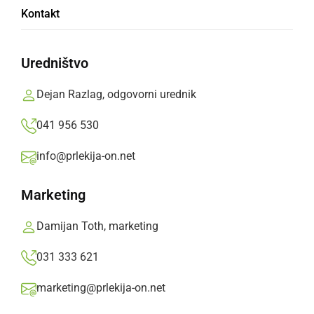
Kontakt
Pomurja
Uredništvo
Predstavniki vlade so premagali predstavnike
Pomurja s 44:34
Dejan Razlag, odgovorni urednik
Prlekija-on.net,
torek, 15. september 2015 ob 22:15
041 956 530
info@prlekija-on.net
»
Izberite
Prlekijo
kot svoj prednostni vir na Googlu
Marketing
Video: Košarkarska tekma med predst
Damijan Toth, marketing
S klikom naložite video (lahko uporablja piškotke)
031 333 621
marketing@prlekija-on.net