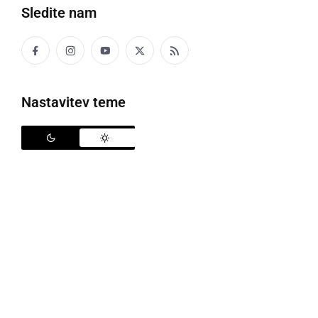
Sledite nam
Košarkarska tekma med predstavniki vlade in predstavniki Pomurja
Nastavitev teme
Vlada Republike Slovenije je v torek, 15. in v sredo,
16. septembra, na obisku v Pomurski regiji. V okviru
regijskega obiska so v torek predsednik vlade ter
ministrice in ministri med drugim opravili delovni
posvet, se sestali z lokalnimi predstavniki, obiskali
več gospodarskih družb in nevladnih organizacij.
V okviru obiska je bila organizirana tudi košarkarska
tekma med predstavniki vlade in predstavniki