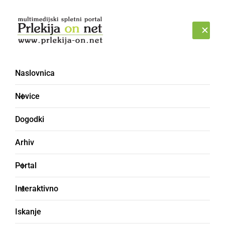
Prijava
PETEK, 7. AVGUST 2026
Naslovnica
Novice
Dogodki
Arhiv
ŠPORT
Portal
Na košarkarski tekmi v
Interaktivno
Ljutomeru vlada
Iskanje
premagala predstavnike