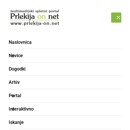
Prijava
ČETRTEK, 6. AVGUST 2026
Naslovnica
Novice
Dogodki
Arhiv
KULTURA IN IZOBRAŽEVANJE
Portal
Anka za obiskovalce
Interaktivno
pripravila okusne jedi iz
Iskanje
sladkega krompirja