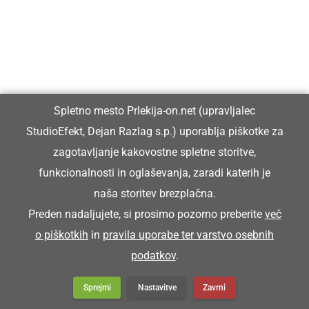
Spletno mesto Prlekija-on.net (upravljalec
StudioEfekt, Dejan Razlag s.p.) uporablja piškotke za
zagotavljanje kakovostne spletne storitve,
funkcionalnosti in oglaševanja, zaradi katerih je
naša storitev brezplačna.
Preden nadaljujete, si prosimo pozorno preberite
več
o piškotkih
in
pravila uporabe ter varstvo osebnih
podatkov
.
Sprejmi
Nastavitve
Zavrni