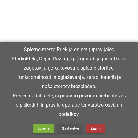
Spletno mesto Prlekija-on.net (upravljalec
StudioEfekt, Dejan Razlag s.p.) uporablja piškotke za
zagotavljanje kakovostne spletne storitve,
funkcionalnosti in oglaševanja, zaradi katerih je
naša storitev brezplačna.
Preden nadaljujete, si prosimo pozorno preberite
več
o piškotkih
in
pravila uporabe ter varstvo osebnih
podatkov
.
Sprejmi
Nastavitve
Zavrni