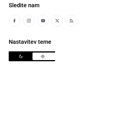
Sledite nam
15. srečanje MK Jezerski duhovi
Ta konec tedna ob Gajševskem jezeru poteka 15.
mednarodno srečanje motoristov, ki ga organizira
Nastavitev teme
MK Jezerski duhovi
. V petek popoldan so se zbrani
motoristi podali na panoramsko vožnjo.
V petek zvečer bodo nato na prizorišču nastopile
skupine
G Strings
,
Julie & The Diamonds
in
Stray
Train
, v soboto bo panoramska vožnja ob 16. uri,
zvečer pa še koncert s skupinami
Black Hole Riders
,
Gora
,
Marshalles
,
Samo Budna & Band
ter
Hladno
pivo
.