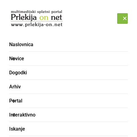
Prijava
PETEK, 7. AVGUST 2026
Naslovnica
Novice
Dogodki
Arhiv
DRUŽABNO
Portal
Ob Gajševskem jezeru
Interaktivno
zbrani motoristi
Iskanje