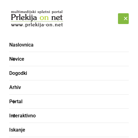
Prijava
PETEK, 7. AVGUST 2026
Naslovnica
Novice
Dogodki
Arhiv
NARAVA
Portal
Prešlo nas je neurje, ki
Interaktivno
je ohladilo ozračje
Iskanje