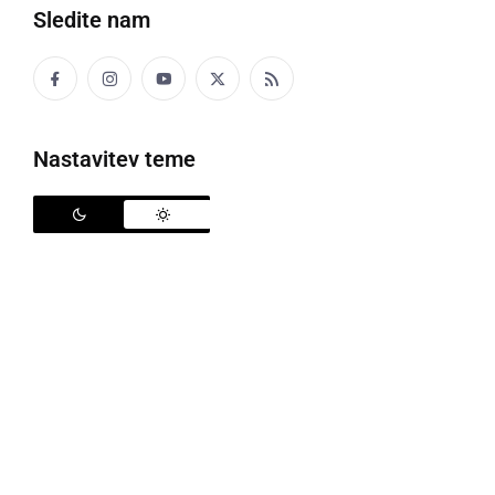
Sledite nam
Kot je
za sredo bilo napovedano
, je naše kraje zajelo
neurje z močnimi nalivi, sunki vetra in točo, ki je
padala ponekod v Prekmurju in na Štajerskem.
Nastavitev teme
Zaradi obilnega deževja, so možni hitri porasti
hudourniških vodotokov.
Neurja so tudi tokrat za sabo pustila nekaj
nevšečnosti. Ob 16.38 je podrta smreka padla čez
cesto v naselju
Drobtinci
v občini Apače. Posredovali
so gasilci PGD Žiberci in drevo odstranili. Podrto
drevo je tudi na cesti
Koračice - Rakovci
in na cesti
Drbetinci - Čagona
, na cesti
Veličane - Cerovec
sta