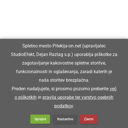
Prlekija-on.net je največji in najbolje obiskan spletni medij v
Prlekiji.
Vpisan je v razvid medijev, ki ga vodi Ministrstvo za kulturo
Republike Slovenije, pod zaporedno številko 1529.
Spletno mesto Prlekija-on.net (upravljalec
StudioEfekt, Dejan Razlag s.p.) uporablja piškotke za
Glavni in odgovorni urednik:
zagotavljanje kakovostne spletne storitve,
Dejan Razlag
funkcionalnosti in oglaševanja, zaradi katerih je
info@prlekija-on.net
naša storitev brezplačna.
Preden nadaljujete, si prosimo pozorno preberite
več
o piškotkih
in
pravila uporabe ter varstvo osebnih
podatkov
.
Sprejmi
Nastavitve
Zavrni
© Prlekija-on.net | 2005 - 2026 | Vse pravice pridržane |