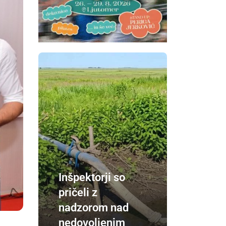
Inšpektorji so
pričeli z
nadzorom nad
nedovoljenim