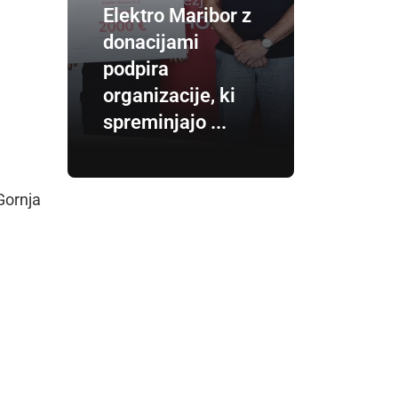
Elektro Maribor z
donacijami
podpira
organizacije, ki
spreminjajo ...
Gornja