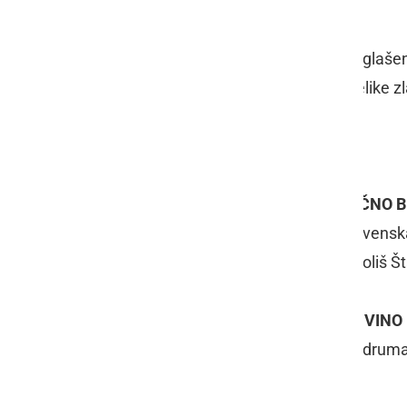
ostankom sladkorja do 25g/l.
Za Vinarja leta je na prireditvi bil razglaš
medalj, od tega dva šampiona, tri velike z
ŠAMPIONI 2016
ŠAMPIONA ZA SUHO NEAROMATIČNO B
Malvazija 2015, Vinorodni okoliš Slovenska
Sivi pinot Gomila 2015, Vinorodni okoliš 
ŠAMPION ZA AROMATIČNO SUHO VINO
Sauvignon 2015, Vinogradarstvo-podruma