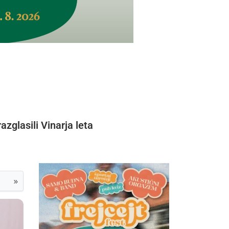
zglasili Vinarja leta
»