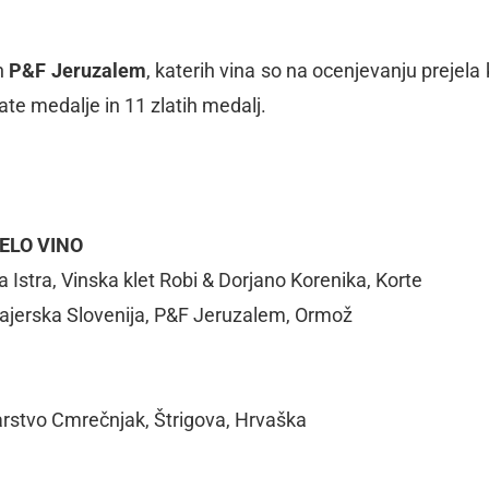
en
P&F Jeruzalem
, katerih vina so na ocenjevanju
prejela 
late medalje in 11 zlatih medalj
.
ELO VINO
 Istra, Vinska klet Robi & Dorjano Korenika, Korte
Štajerska Slovenija, P&F Jeruzalem, Ormož
rstvo Cmrečnjak, Štrigova, Hrvaška