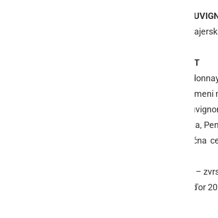
NOVINARSKI ŠAMPION SORTE SAUVIGN
Sauvignon 2015, Vinorodni okoliš Štajerska
PRVAKI VINSKO TURISTIČNIH CEST
Briška vinska turistična cesta, Chardonnay
Vipavska vinska turistična cesta, Rumen
Haloška vinska turistična cesta, Sauvign
Jeruzalemska vinska turistična cesta, Pe
Radgonsko Kapelska vinska turistična c
Radgona d.d.
Kraška vinska turistična cesta, Sara – zvrs
Istrska vinska turistična cesta, Bon d'or 