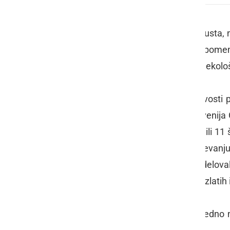
Na sejmu AGRA so v torek, 23. avgusta, na
Vino Slovenija Gornja Radgona, najpome
konkurenci, ter 6. ocenjevanja vin iz ekol
Na obeh ocenjevanjih se je v kakovosti p
držav. Na 42. ocenjevanju Vino Slovenija 
468-imi vini, ki so jim enologi prisodili 11
258 srebrnih medalj. Na 6. ocenjevanju
Radgona "BIO" je sodelovalo 9 prideloval
komisija izbrala enega šampiona, 6 zlatih 
Letos je drugič potekalo tudi vzporedno 