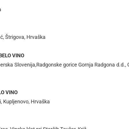
a
ić, Štrigova, Hrvaška
BELO VINO
ajerska Slovenija,Radgonske gorice Gornja Radgona d.d., 
O VINO
i, Kupljenovo, Hrvaška