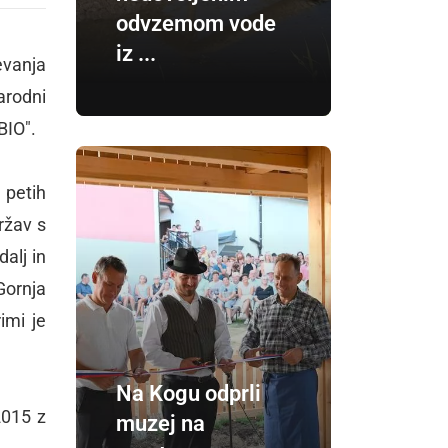
odvzemom vode
iz ...
evanja
arodni
BIO".
 petih
ržav s
dalj in
Gornja
imi je
Na Kogu odprli
2015 z
muzej na