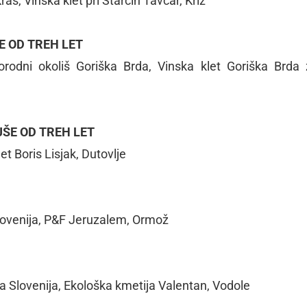
as, Vinska klet pri Starčih Tavčar, Križ
E OD TREH LET
odni okoliš Goriška Brda, Vinska klet Goriška Brda z
ŠE OD TREH LET
et Boris Lisjak, Dutovlje
Slovenija, P&F Jeruzalem, Ormož
a Slovenija, Ekološka kmetija Valentan, Vodole