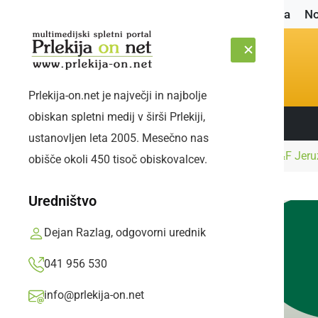
Naslovnica
No
Prlekija-on.net je največji in najbolje
obiskan spletni medij v širši Prlekiji,
Sledite nam:
PETEK, 7. AVGUST 2026
ustanovljen leta 2005. Mesečno nas
Naslovnica
Gospodarstvo
Vinar leta je P&F Jer
obišče okoli 450 tisoč obiskovalcev.
Uredništvo
Dejan Razlag, odgovorni urednik
041 956 530
info@prlekija-on.net