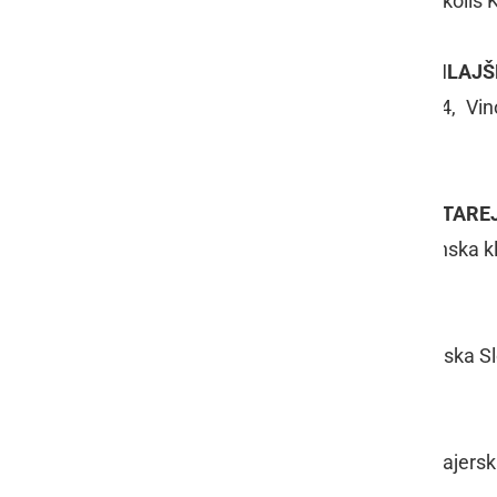
Izbrani Teran PTP 2015, Vinorodni okoliš Kr
ŠAMPION ZA SUHO RDEČE VINO MLAJŠ
Cabernet sauvignon Quercus 2014, Vinor
Dobrovo v Brdih
ŠAMPION ZA SUHO RDEČE VINO STAREJ
Sara 2008, Vinorodni okoliš Kras, Vinska kl
ŠAMPION ZA PENEČE VINO
Penina Rose, Vinorodni okoliš Štajerska 
ŠAMPION ZA BIO VINA
Sauvignon 2015, Vinorodni okoliš Štajersk