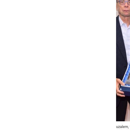
Za Vinarja leta je na prireditvi bil razglašen P&F Jeruzalem