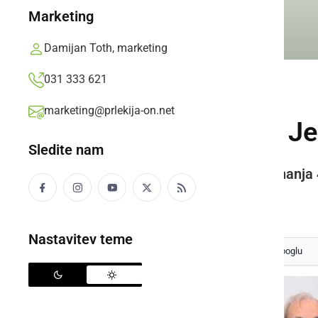
Marketing
Damijan Toth, marketing
031 333 621
GOSPODARSTVO
marketing@prlekija-on.net
Vinar leta je P&F J
Sledite nam
Na sejmu AGRA so podelili priznanja 4
Prlekija-on.net,
sreda, 24. avgust 2016 ob 09:14
Nastavitev teme
Izberite
Prlekijo
kot svoj prednostni vir na Googlu