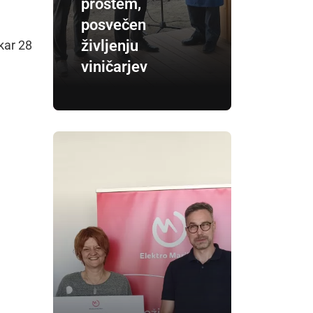
prostem,
posvečen
življenju
kar 28
viničarjev