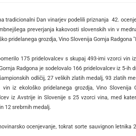
 tradicionalni Dan vinarjev podelili priznanja 42. ocenj
mbnejšega preverjanja kakovosti slovenskih vin v medn
oško pridelanega grozdja, Vino Slovenija Gornja Radgona "
omerilo 175 pridelovalcev s skupaj 493-imi vzorci vin iz
Gornja Radgona je sodelovalo 166 pridelovalcev iz 5-ih d
 šampionskih odličij, 27 velikih zlatih medalj, 93 zlatih me
 vin iz ekološko pridelanega grozdja, Vino Slovenija 
cev iz Avstrije in Slovenije s 25 vzorci vina, med kater
in 12 srebrnih medalj.
novinarsko ocenjevanje, tokrat sorte sauvignon letnika 