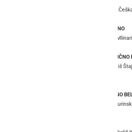
ŠAMPION ZA POSUHO BELO VINO
Pinot Gris 2015, Spielberg CZ, s.r.o., Češk
ŠAMPION ZA POLSLADKO BELO VINO
Traminac 2015, Obiteljski podrum - Mlinar
ŠAMPION ZA SLADKO NEAROMATIČNO 
Svečnično vino 1997, Vinorodni okoliš Št
Radgona
ŠAMPION ZA SLADKO AROMATIČNO BEL
Traminac - ledeno vino 2012, OPG Đurinsk
ŠAMPION ZA VINO TERAN PTP