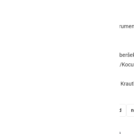
Avto Rajh Ljutomer
- Grad 6:0 (3:0)
70; Ciglarič 5., 48. (11-m), 58., 78., Brum
RK: Vrabelj 56.
Avto Rajh Ljutomer
: Mlinarič, Hriberš
Semenič (54./Vinkovič), Šumak (61./Kocu
Grad
: Klemenčič, Vrabelj, Potočnik, Krau
Buček, Vöröš, Vuković (58./Ribaš)
Avto Rajh Ljutomer
3. SNL - vzhod
n
Deli
Facebook
X
Messenger
WhatsApp
Copy
PrintFrien
Email