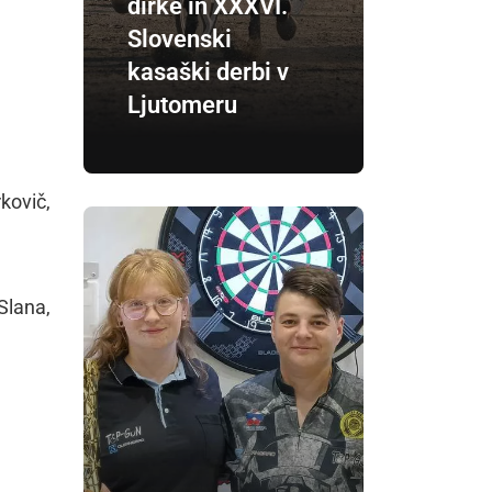
dirke in XXXVI.
Slovenski
kasaški derbi v
Ljutomeru
kovič,
Slana,