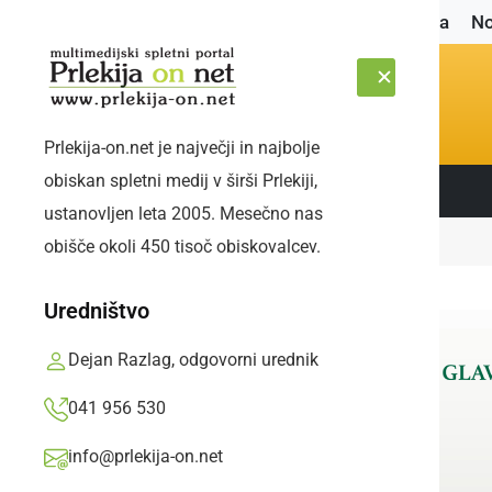
Naslovnica
No
Prlekija-on.net je največji in najbolje
obiskan spletni medij v širši Prlekiji,
Sledite nam:
NEDELJA, 9. AVGUST 2026
ustanovljen leta 2005. Mesečno nas
Naslovnica
Šport
Ljutomer povozil Grad
obišče okoli 450 tisoč obiskovalcev.
Uredništvo
Dejan Razlag, odgovorni urednik
041 956 530
info@prlekija-on.net