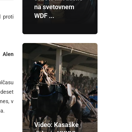
na svetovnem
WDF ...
 proti
al
Alen
olčasu
o deset
mes, v
a.
Video: Kasaške