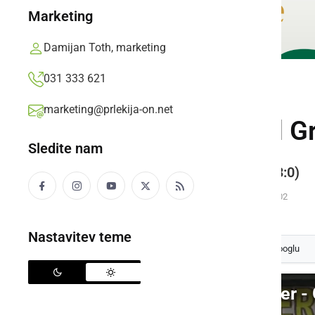
Marketing
Damijan Toth, marketing
031 333 621
ŠPORT
marketing@prlekija-on.net
Ljutomer povozil G
Sledite nam
Avto Rajh Ljutomer - Grad 6:0 (3:0)
Prlekija-on.net,
sobota, 24. september 2016 ob 20:02
Nastavitev teme
Izberite
Prlekijo
kot svoj prednostni vir na Googlu
Video: Avto Rajh Ljutomer -