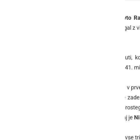
V soboto, 24. septembra, se je
Avto Ra
zadnjeuvrščeni ekipi
Grada
ter zmagal z vi
Ljutomer je povedel že v peti minuti, k
Brumen
, izid prvega polčasa pa je v 41. 
Tekma je praktično bila že odločena v prv
še je svoj šov uprizoril Ciglarič, ki je za
minut pozneje iz lepo izvedenega prosteg
56. minuti ostal z desetimi igralci, saj je
Ni
V spodnjem videu si lahko ogledate vse tri