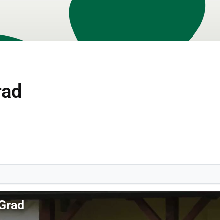
rad
 Grad