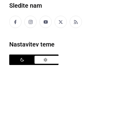
Sledite nam
Le teden dni so nogometaši
ŠNK Radgona
, v I. MNL
Murska Sobota, gledali kakšno ekipo v hrbet, saj so
po minulem
tesnem porazu v Bakovcih
, tokrat v
Nastavitev teme
sosednjem Dokležovju premagali gostitelje in se
vrnili na vodilno pozicijo. Varovancem trenerja
Borisa
Lazića
so tokrat pomagali tudi nogometaši Hodoša,
ki so nekoliko presenetljivo slavili na derbiju prvo in
tretje uvrščenih ekip v Bakovcih. Radgončani so v
Dokležovju bili odločni zmagati in so že po 1. polčasu
vodili 3:1, na koncu pa je bilo 4:2.
Denis Kolarič
je že
v 2. in 9. minuti dosegel zadetka za goste, a so
gostitelji v 15. minuti poskrbeli za nekoliko bolj