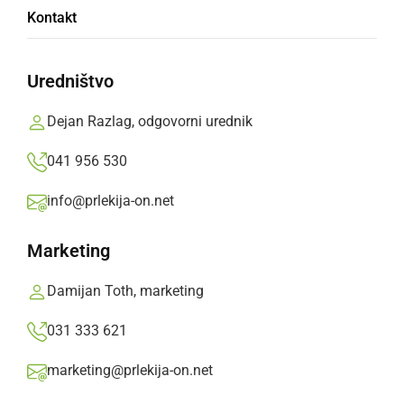
Dokležovje nedoraslo razigranim
Kontakt
Radgončanom
Prlekija-on.net,
ponedeljek, 24. april 2017 ob 08:23
Uredništvo
Dejan Razlag, odgovorni urednik
»
Izberite
Prlekijo
kot svoj prednostni vir na Googlu
041 956 530
info@prlekija-on.net
Marketing
Damijan Toth, marketing
031 333 621
marketing@prlekija-on.net
ŠNK Radgona