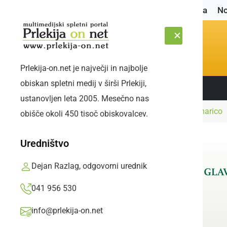
Naslovnica
No
Prlekija-on.net je največji in najbolje
obiskan spletni medij v širši Prlekiji,
Sledite nam:
ČETRTEK, 6. AVGUST 2026
ustanovljen leta 2005. Mesečno nas
Naslovnica
Zanimivosti
Legenda s frajtonarico
obišče okoli 450 tisoč obiskovalcev.
Uredništvo
Dejan Razlag, odgovorni urednik
041 956 530
info@prlekija-on.net