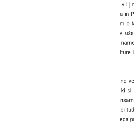
takratnega Kmetijskega kombinata v Ljut
frajtonarice. Matjašek je gujdeka kla in P
mlajše generacije. Predvsem pesem o Matj
številne šaljive prigode, je ostala v uš
Miklošičeve nagrade, ko je Grnjak name
nabito polnemu avditoriju Doma kulture L
prislužil glasen aplavz.
"Vse v dvorani vas poznam, samo ne vem
starosti obdržal priljubljeni Lujzek, ki s
Natanko 64 let je Grnjak s svojim ansamb
izredno popularnih vrtnih veselicah ter tudi
katerih so pesmi, ki odražajo marljivega 
prvem ptujskem festivalu.