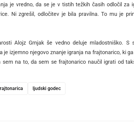
a je vredno, da se je v tistih težkih časih odločil za i
. Ni zgrešil, odločitev je bila pravilna. To mu je pri
arosti Alojz Grnjak še vedno deluje mladostniško. S 
je izjemno njegovo znanje igranja na frajtonarico, ki ga
sem na to, da sem se frajtonarico naučil igrati od ta
rajtonarica
ljudski godec
dly