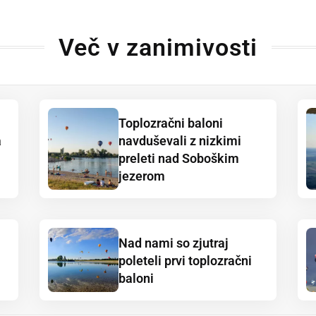
Več v zanimivosti
Toplozračni baloni
a
navduševali z nizkimi
preleti nad Soboškim
jezerom
Nad nami so zjutraj
poleteli prvi toplozračni
baloni