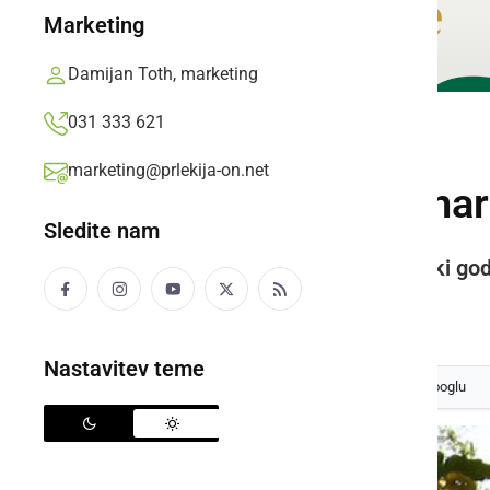
Marketing
Damijan Toth, marketing
031 333 621
ZANIMIVOSTI
marketing@prlekija-on.net
Legenda s frajtonar
Sledite nam
Alojz Grnjak iz Slamnjaka, ljudski god
Prlekija-on.net,
torek, 23. februar 2010 ob 07:23
Nastavitev teme
Izberite
Prlekijo
kot svoj prednostni vir na Googlu