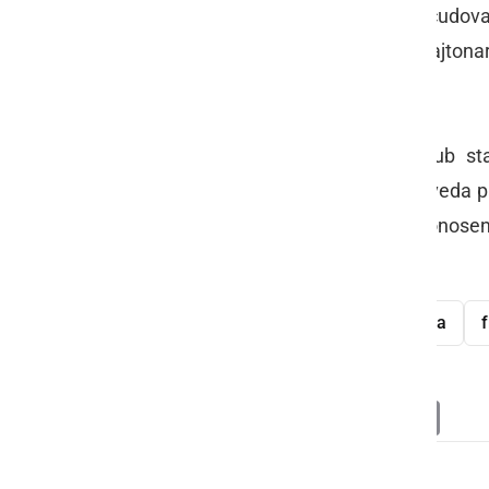
vseh teh velikih uspehov. Prav občudovanj
harmonike oziroma po domače frajtonarice
zadovoljstvo vse življenje."
Denis Jarc
, Grnjakov učenec: "Kljub st
humorjem je vedno dobrodošel, seveda pa 
prenaša na nas, mlajše rodove. Ponosen 
mojstra."
Alojz Grnjak
Slamnjak
legenda
f
Deli
Facebook
X
Messenger
WhatsApp
Copy
PrintFrien
Email
Link