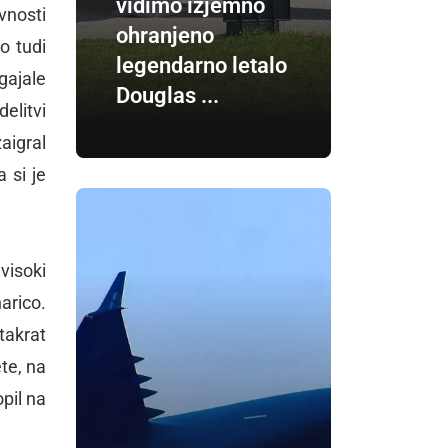
vidimo izjemno
vnosti
ohranjeno
o tudi
legendarno letalo
gajale
Douglas ...
elitvi
aigral
 si je
visoki
arico.
takrat
ete, na
pil na