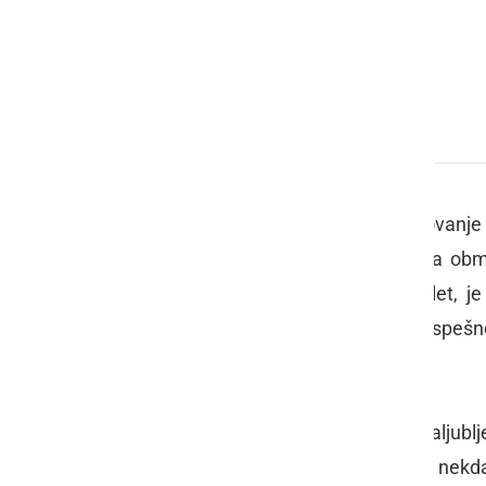
Alojz Grnjak
Miklošičevo nagrado, najvišje odlikovanje 
Alojz Grnjak
iz vasice Slamnjak na obmo
Grnjak je namreč lani dopolnil 80 let, j
zahvalo ljutomerske občine za uspešn
umetnosti.
Grnjak je od svoje rane mladosti zaljublje
slovenskih krajih ter tudi po državah nekd