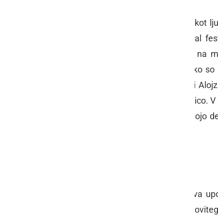
Poleg nastopanja z ansamblom je kot ljuds
skupine, s katerimi se je udeleževal fes
frajtonarico pa nesebično prenaša na m
nekoliko pozabljen, instrument. Tako so
2003 ustanovljeni Prleški frajtonarji Al
Grnjaku in se uči igranja na frajtonarico. 
ga v društvu Kūnštni Prleki, ki s svojo 
člana.
S humorjem vedno dobrodošel
Slavica Sunčič
, predsednica Društva upo
človeka, vedrega, delovnega in duhovitega,