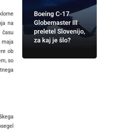
Boeing C-17
klorne
Globemaster III
nja na
preletel Slovenijo,
m času
za kaj je šlo?
a maja
ere ob
cem, so
stnega
eškega
osegel