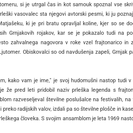
omeru, si je utrgal čas in kot samouk spoznal vse skri
rleški vasovalec sta njegovi avtorski pesmi, ki ju poznaj
ašeku, ki je pri bratu opravljal koline, kjer so se do
esih Grnjakovih rojakov, kar se je pokazalo tudi na pod
sto zahvalnega nagovora v roke vzel frajtonarico in z
jutomer. Obiskovalci so od navdušenja zapeli, Grnjak pa
, kako vam je ime," je svoj hudomušni nastop tudi v 
i je že pred leti pridobil naziv prleška legenda s frajton
lom razveseljeval številne poslušalce na festivalih, na 
 preko radijskih valov, izdali pa so številne plošče in kas
prleškega človeka. S svojim ansamblom je leta 1969 nasto