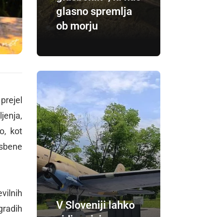
glasno spremlja
ob morju
prejel
jenja,
o, kot
asbene
vilnih
V Sloveniji lahko
gradih