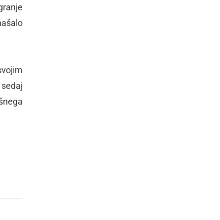
granje
našalo
svojim
 sedaj
kšnega