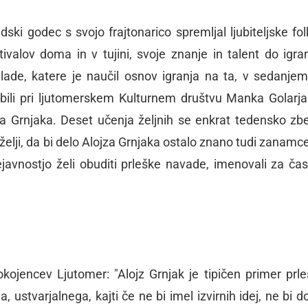
ki godec s svojo frajtonarico spremljal ljubiteljske fol
tivalov doma in v tujini, svoje znanje in talent do igra
lade, katere je naučil osnov igranja na ta, v sedanje
 bili pri ljutomerskem Kulturnem društvu Manka Golarj
ojza Grnjaka. Deset učenja željnih se enkrat tedensko zb
V želji, da bi delo Alojza Grnjaka ostalo znano tudi zanam
dejavnostjo želi obuditi prleške navade, imenovali za ča
kojencev Ljutomer: "Alojz Grnjak je tipičen primer prl
 ustvarjalnega, kajti če ne bi imel izvirnih idej, ne bi d