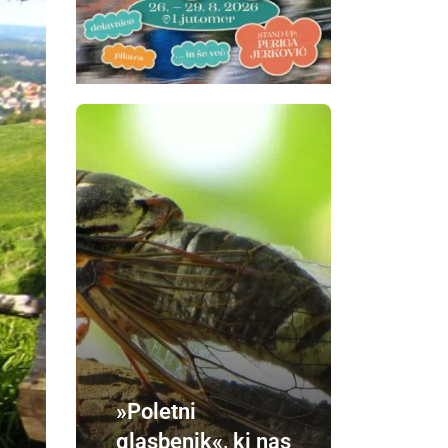
»Poletni
glasbenik«, ki nas