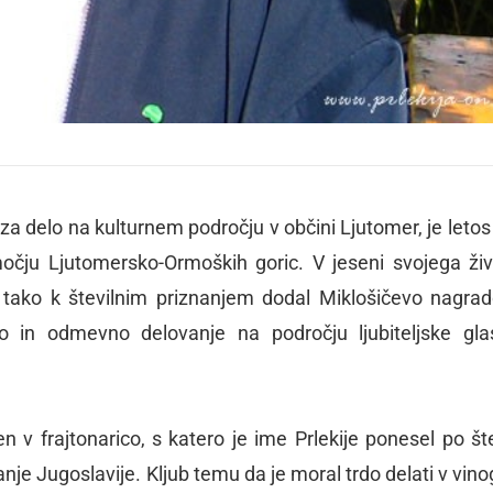
za delo na kulturnem področju v občini Ljutomer, je letos 
čju Ljutomersko-Ormoških goric. V jeseni svojega živl
e tako k številnim priznanjem dodal Miklošičevo nagrad
o in odmevno delovanje na področju ljubiteljske gl
n v frajtonarico, s katero je ime Prlekije ponesel po šte
anje Jugoslavije. Kljub temu da je moral trdo delati v vino