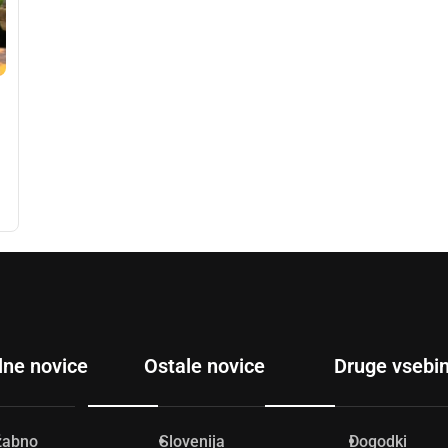
lne novice
Ostale novice
Druge vsebi
žabno
Slovenija
Dogodki