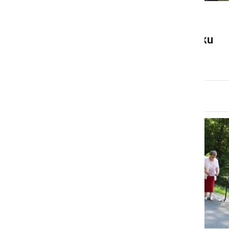
KULTURA IN IZOBRAŽEVANJE
AED odslej tudi v Slamnjaku
torek, 23. december 2025 ob 11:00