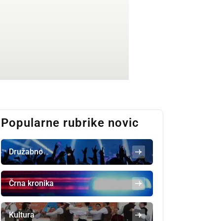
Popularne rubrike novic
Družabno
Črna kronika
Kultura