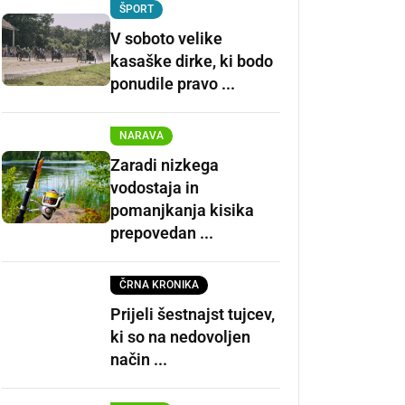
ŠPORT
V soboto velike
kasaške dirke, ki bodo
ponudile pravo ...
NARAVA
Zaradi nizkega
vodostaja in
pomanjkanja kisika
prepovedan ...
ČRNA KRONIKA
Prijeli šestnajst tujcev,
ki so na nedovoljen
način ...