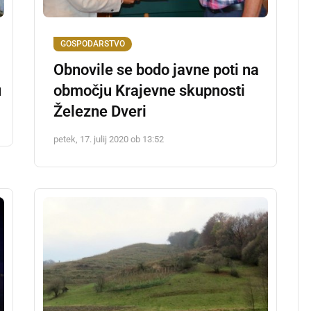
GOSPODARSTVO
Obnovile se bodo javne poti na
u
območju Krajevne skupnosti
Železne Dveri
petek, 17. julij 2020 ob 13:52