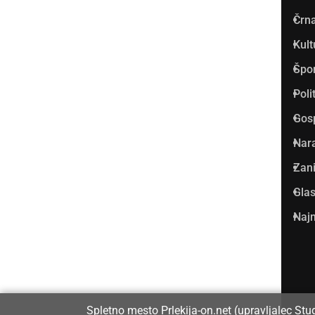
Prlekija-on.net je največji in
Črna
najbolje obiskan spletni medij
Kult
v Prlekiji.
Špo
Vpisan je v razvid medijev, ki
Poli
ga vodi Ministrstvo za kulturo
Gos
Republike Slovenije, pod
Nar
zaporedno številko 1529.
Zani
Glas
Glavni in odgovorni urednik:
Najm
Dejan Razlag
info@prlekija-on.net
Spletno mesto Prlekija-on.net (upravljalec Stu