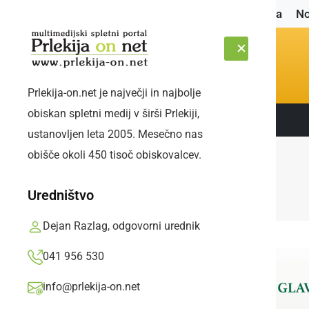
Naslovnica
No
Prlekija-on.net je največji in najbolje
obiskan spletni medij v širši Prlekiji,
Sledite nam:
PETEK, 7. AVGUST 2026
ustanovljen leta 2005. Mesečno nas
obišče okoli 450 tisoč obiskovalcev.
Uredništvo
Dejan Razlag, odgovorni urednik
041 956 530
info@prlekija-on.net