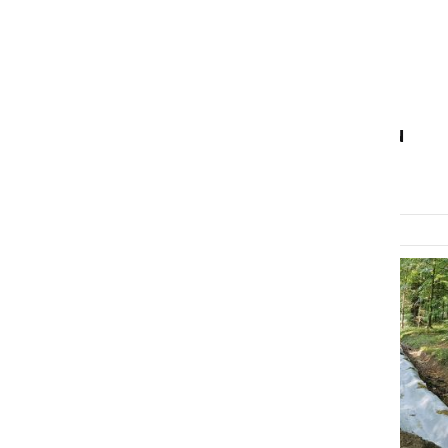
GOSPODARSTVO
Svojemu namenu predali
obnovljene ceste v
Gresovščaku in Slamnjaku
sobota, 12. junij 2021 ob 13:21