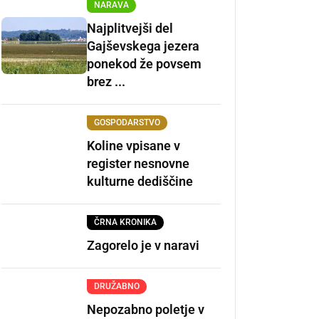
NARAVA
Najplitvejši del
Gajševskega jezera
ponekod že povsem
brez ...
GOSPODARSTVO
Koline vpisane v
register nesnovne
kulturne dediščine
ČRNA KRONIKA
Zagorelo je v naravi
DRUŽABNO
Nepozabno poletje v