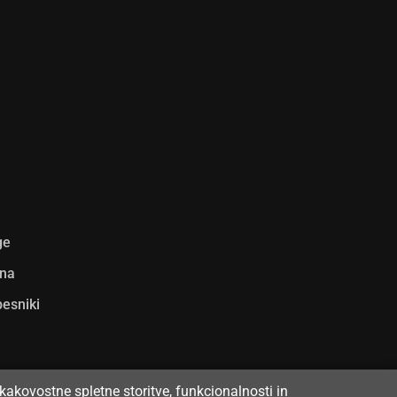
ge
ina
pesniki
kakovostne spletne storitve, funkcionalnosti in