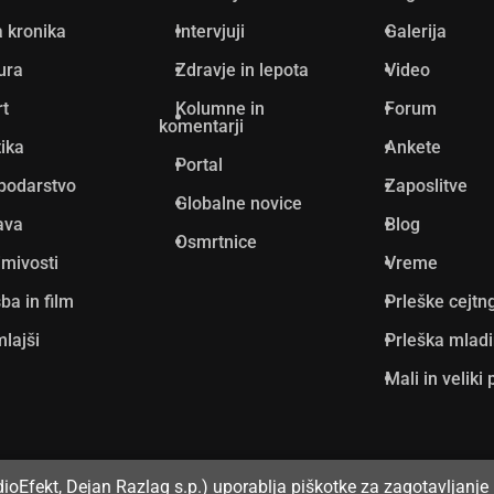
 kronika
Intervjuji
Galerija
ura
Zdravje in lepota
Video
rt
Kolumne in
Forum
komentarji
tika
Ankete
Portal
podarstvo
Zaposlitve
Globalne novice
ava
Blog
Osmrtnice
mivosti
Vreme
ba in film
Prleške cejtn
lajši
Prleška mlad
Mali in veliki 
dioEfekt, Dejan Razlag s.p.) uporablja piškotke za zagotavljanje 