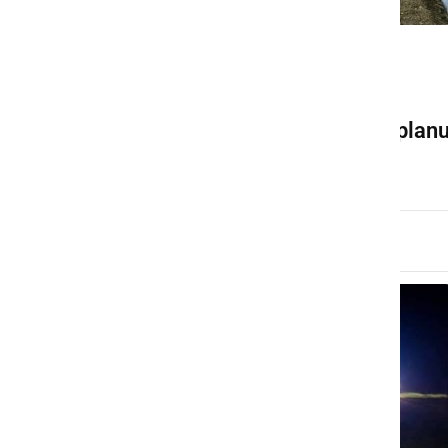
GOSPODARSTVO
Dela v Slamnjaku in
Gresovščaku potekajo po plan
nedelja, 20. september 2020 ob 09:11