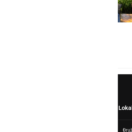
ZANIMIVOSTI
Legenda s frajtonarico
torek, 23. februar 2010 ob 07:23
Loka
Dru