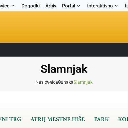
vice
Dogodki
Arhiv
Portal
Interaktivno
I
Slamnjak
Naslovnica
Oznaka
Slamnjak