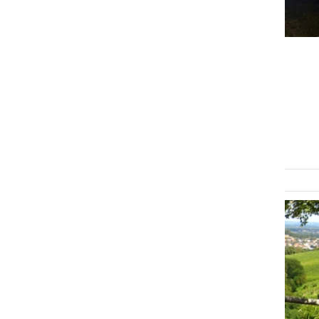
ČRNA KRONIKA
Sredi noči zagorelo v
Slamnjaku
nedelja, 19. februar 2017 ob 18:21