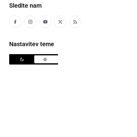
Sledite nam
Odkritje spominske plošče v spomin Alojzu Grnjaku, foto: Občina Ljutomer
Nastavitev teme
V petek, 15. novembra, so v Slamnjaku slovesno
odkrili spominsko ploščo posvečeno
Alojzu Grnjaku
,
legendi slovenske narodno-zabavne glasbe in
avtorju številnih prleških skladb. Ene najbolj znanih,
ki so jih izvajali v ansamblu so Prleški vasovalec, Na
kolinah (Matjašek je gujdeka kla), Železnodverska, V
ljutomerski kleti, Jeruzalem vabi... Na odkritju
spominske plošče ob Alojzovi domačiji, ki so jo
pripravili sovaščani, člani sveta Krajevne skupnosti
Železne Dveri in Občina Ljutomer, so se zbrali številni