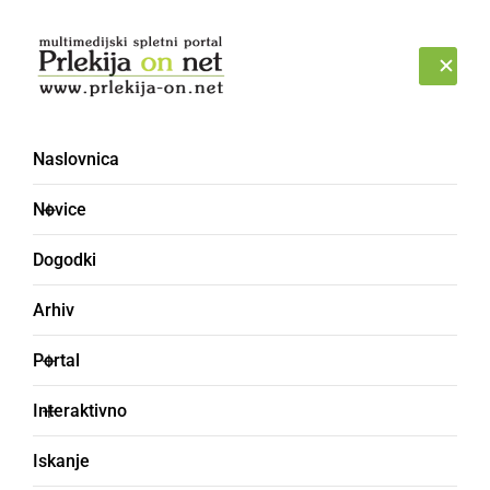
Prijava
NEDELJA, 9. AVGUST 2026
Naslovnica
Novice
Dogodki
Arhiv
KULTURA IN IZOBRAŽEVANJE
Portal
V Slamnjaku odkrili
Interaktivno
spominsko ploščo v
Iskanje
spomin Alojzu Grnjaku