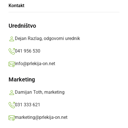
Kontakt
Alojz Grnjak iz Slamnjaka je bil ljudski godec in
avtor številnih prleških skladb.
Uredništvo
Prlekija-on.net,
petek, 15. november 2024 ob 16:50
Dejan Razlag, odgovorni urednik
041 956 530
»
Izberite
Prlekijo
kot svoj prednostni vir na Googlu
info@prlekija-on.net
Marketing
Damijan Toth, marketing
031 333 621
marketing@prlekija-on.net