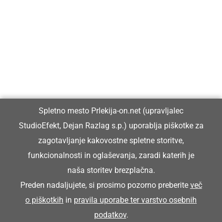
Prlekija-on.net je največji in najbolje obiskan spletni medij v
Prlekiji.
Vpisan je v razvid medijev, ki ga vodi Ministrstvo za kulturo
Republike Slovenije, pod zaporedno številko 1529.
Glavni in odgovorni urednik:
Spletno mesto Prlekija-on.net (upravljalec
Dejan Razlag
StudioEfekt, Dejan Razlag s.p.) uporablja piškotke za
info@prlekija-on.net
zagotavljanje kakovostne spletne storitve,
funkcionalnosti in oglaševanja, zaradi katerih je
naša storitev brezplačna.
Preden nadaljujete, si prosimo pozorno preberite
več
o piškotkih
in
pravila uporabe ter varstvo osebnih
© Prlekija-on.net | 2005 - 2026 | Vse pravice pridržane |
podatkov
.