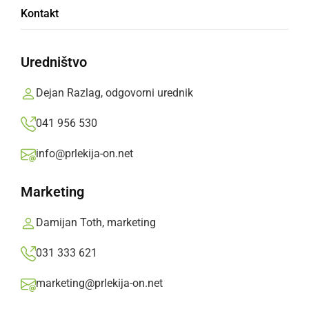
Za sedemnajsterico nastop ducata pevk in
Kontakt
pevcev
Filip Matko Ficko,
nedelja, 2. julij 2017 ob 08:56
Uredništvo
Dejan Razlag, odgovorni urednik
»
Izberite
Prlekijo
kot svoj prednostni vir na Googlu
041 956 530
info@prlekija-on.net
Marketing
Damijan Toth, marketing
031 333 621
marketing@prlekija-on.net
Junijski rojstni dnevi v DOSOR-ju