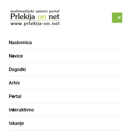
Prijava
NEDELJA, 9. AVGUST 2026
Naslovnica
Novice
Dogodki
Arhiv
DRUŽABNO
Portal
DOSOR-jevi slavljenci in
Interaktivno
slavljenke junija
Iskanje