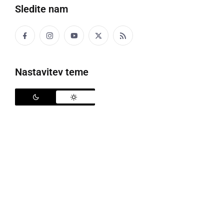
Sledite nam
Zadnji četrtek v juniju, 29.6.2017, je bila v veliki
restavraciji DOSOR-ja, Doma starejših občanov
Radenci, izvedena slovesnost za vse stanovalke in
Nastavitev teme
stanovalce doma, ki so v letošnjem šestem mesecu
slavili svoj rojstni dan.
Teh slavljenk in slavljencev je bilo skupaj
sedemnajst, ki so skupaj »zbrali« 1314 let, torej nekaj
čez 77 let v povprečju. Najstarejša slavljenka je 94-
letna
Danica Kladnik
, najmlajši pa 56-letni
Lojze
Novak
.
Lojzka Klaneček
je »nabrala« okroglih 90, a
Alojzija Raduha
in
Vida Toš
pa po 80 let. Vsi so