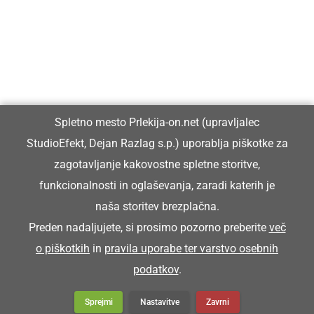
Vpisan je v razvid medijev, ki ga vodi Ministrstvo za kulturo
Republike Slovenije, pod zaporedno številko 1529.
Glavni in odgovorni urednik:
Spletno mesto Prlekija-on.net (upravljalec
Dejan Razlag
StudioEfekt, Dejan Razlag s.p.) uporablja piškotke za
info@prlekija-on.net
zagotavljanje kakovostne spletne storitve,
funkcionalnosti in oglaševanja, zaradi katerih je
naša storitev brezplačna.
Preden nadaljujete, si prosimo pozorno preberite
več
o piškotkih
in
pravila uporabe ter varstvo osebnih
© Prlekija-on.net | 2005 - 2026 | Vse pravice pridržane |
podatkov
.
info@prlekija-on.net
Splošni pogoji
•
Izjava o zasebnosti
•
Piškotki
Oglaševanje
Sprejmi
Nastavitve
Zavrni