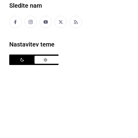
Sledite nam
Nastavitev teme
10. Miklavžev koncert
Tudi letos so črešnjevski kulturniki pripravili odličen
jubilejni 10. Miklavžev koncert, tamburaške glasbe in
folklornega otroškega plesanja.
Da je lahko pohvalno in občini v ponos društvo, ki se