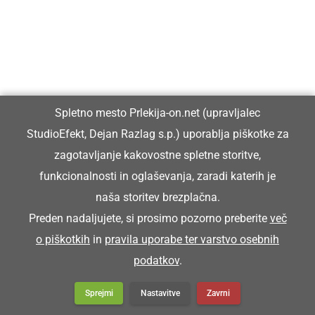
Spletno mesto Prlekija-on.net (upravljalec
StudioEfekt, Dejan Razlag s.p.) uporablja piškotke za
zagotavljanje kakovostne spletne storitve,
GOSPODARSTVO
funkcionalnosti in oglaševanja, zaradi katerih je
Odprli preurejeno pešpot ob reki
naša storitev brezplačna.
Ščavnici v Ljutomeru
Preden nadaljujete, si prosimo pozorno preberite
več
o piškotkih
in
pravila uporabe ter varstvo osebnih
podatkov
.
Sprejmi
Nastavitve
Zavrni