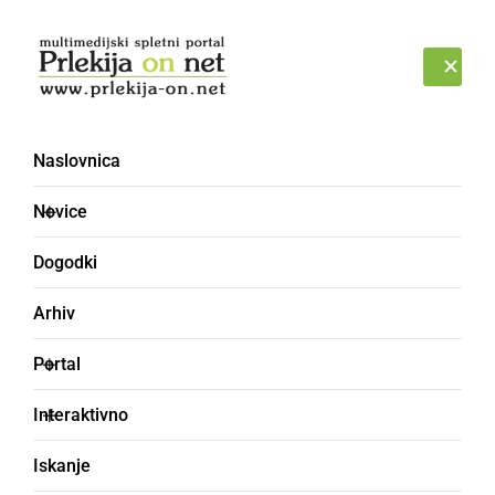
Prijava
ČETRTEK, 6. AVGUST 2026
Naslovnica
Novice
Dogodki
Arhiv
KULTURA IN IZOBRAŽEVANJE
Portal
V Gornji Radgoni je
Interaktivno
potekal jubilejni
Iskanje
Miklavžev koncert KD