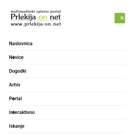
Prijava
ČETRTEK, 6. AVGUST 2026
Naslovnica
KD Peter Dajnko
Novice
Črešnjevci
Dogodki
Arhiv
Portal
Interaktivno
Iskanje