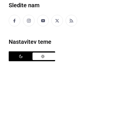
Sledite nam
KULTURA IN IZOBRAŽEVANJE
KD Peter Dajnko Črešnjevci ostaja
pomemben steber lokalne kulture
Nastavitev teme
četrtek, 19. marec 2026 ob 12:26
KULTURA IN IZOBRAŽEVANJE
V ljutomerskem Domu kulture pripravili
celodnevni seminar za tamburaše Farkaš
sistema igre
ponedeljek, 26. januar 2026 ob 14:39