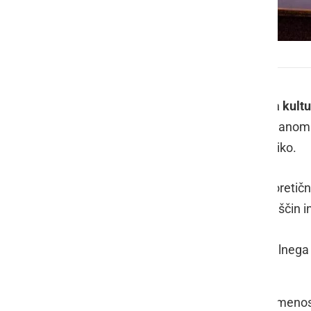
Seminar za tamburaše Farkaš sistema igre
V organizaciji
Javnega sklada RS za kultu
Ljutomer
je bil seminar namenjen članom
znanjem, ki so želeli nadgraditi tehniko.
Delo je potekalo kot kombinacija teoretičn
sistematičnemu razvoju igralskih veščin i
Tehnika igranja
— učenje pravilnega 
(farkaš sistema).
Branje not
— osnove notne pismenosti