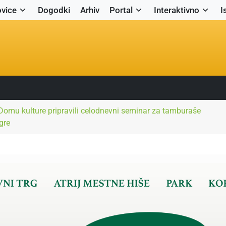
vice
Dogodki
Arhiv
Portal
Interaktivno
I
omu kulture pripravili celodnevni seminar za tamburaše
gre