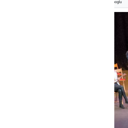
Izberite
Prlekijo
kot svoj prednostni vir na Googlu