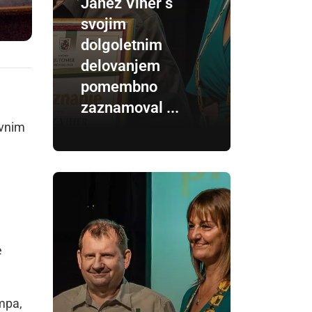
Janez Viher s
svojim
dolgoletnim
delovanjem
pomembno
zaznamoval ...
ovnim
e
mpa,