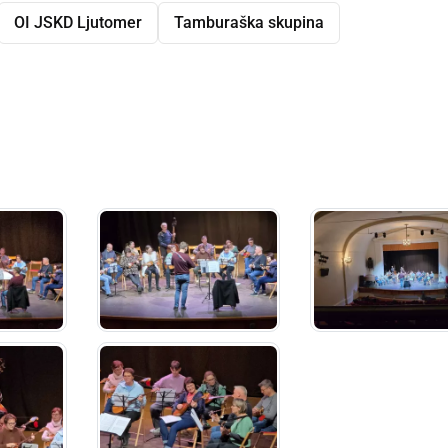
OI JSKD Ljutomer
Tamburaška skupina
dly