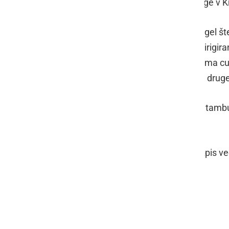
dirigent pri Glasbeni šoli Alberta Štrige v K
S svojimi študenti in orkestri je dosegel
Grand Prix in nagrado za odličnost dirigir
festivalu v Osijeku, 1. nagrado “Summa cu
najboljši dirigentski pečat in številne dru
Od januarja 2024 je umetniški vodja tam
(Slovenija).
Organizatorje veseli, da so se na razpis ve
Slovenije.
Foto: OI JSKD Ljutomer