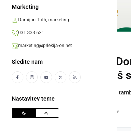
Marketing
Damijan Toth, marketing
031 333 621
marketing@prlekija-on.net
KULTURA IN IZOBRAŽEVANJE
V ljutomerskem Dom
Sledite nam
tamburaše Farkaš s
Seminar je bil namenjen članom tamb
Nastavitev teme
tehniko.
Prlekija-on.net,
ponedeljek, 26. januar 2026 ob 14:39