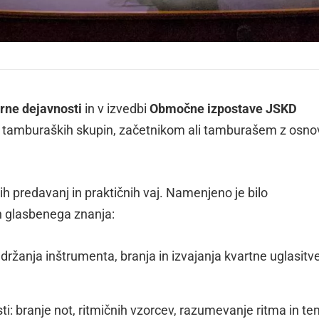
rne dejavnosti
in v izvedbi
Območne izpostave JSKD
 tamburaških skupin, začetnikom ali tamburašem z osn
ih predavanj in praktičnih vaj. Namenjeno je bilo
n glasbenega znanja:
držanja inštrumenta, branja in izvajanja kvartne uglasitv
: branje not, ritmičnih vzorcev, razumevanje ritma in te