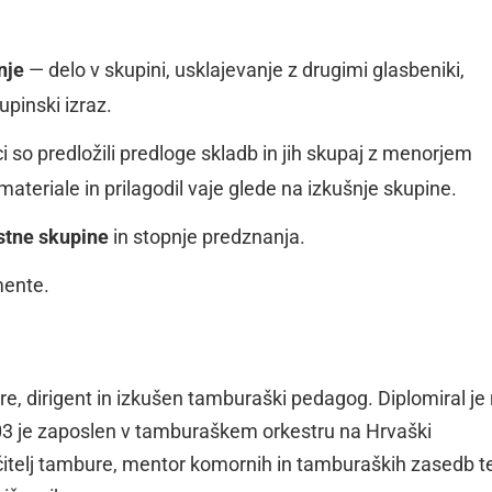
nje
— delo v skupini, usklajevanje z drugimi glasbeniki,
upinski izraz.
 so predložili predloge skladb in jih skupaj z menorjem
 materiale in prilagodil vaje glede na izkušnje skupine.
stne skupine
in stopnje predznanja.
mente.
e, dirigent in izkušen tamburaški pedagog. Diplomiral je
03 je zaposlen v tamburaškem orkestru na Hrvaški
 učitelj tambure, mentor komornih in tamburaških zasedb t