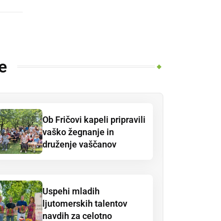
e
Ob Fričovi kapeli pripravili
vaško žegnanje in
druženje vaščanov
Uspehi mladih
ljutomerskih talentov
navdih za celotno