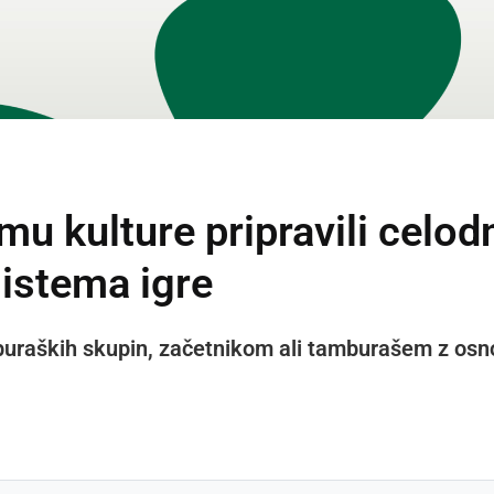
u kulture pripravili celod
istema igre
uraških skupin, začetnikom ali tamburašem z osnov