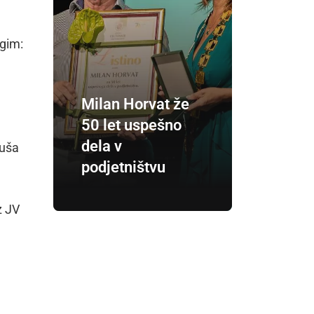
ugim:
Milan Horvat že
50 let uspešno
dela v
tuša
podjetništvu
z JV