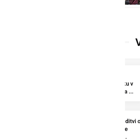
Praznični dnevi ob
občinskem prazniku v
drugi polovici tedna ...
Na slavnostni prireditvi 
70. prazniku Občine
Ljutomer podelili ...