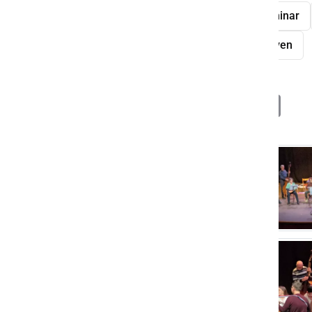
Farkaš sistem
tamburice
seminar
KD Peter Dajnko Črešnjevci
KD Cven
Deli
Facebook
X
Messenger
WhatsApp
Copy
PrintFrien
Email
Link