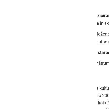
vežbe na izbranih skladbah.
Interpretacija & skupinsko muzicira
poslušanje, dinamika, fraziranje in sk
Izbor in priprava skladb
— udeleženci
preigravali; mentor je pripravil notne
Seminar je bil
primeren za vse staro
Udeleženci so igrali na lastne inštru
Mentor
Igor Kudeljnjak
— profesor glasbene kultur
Glasbeni akademiji v Zagrebu. Od leta 20
radioteleviziji; od 2005 naprej deluje kot