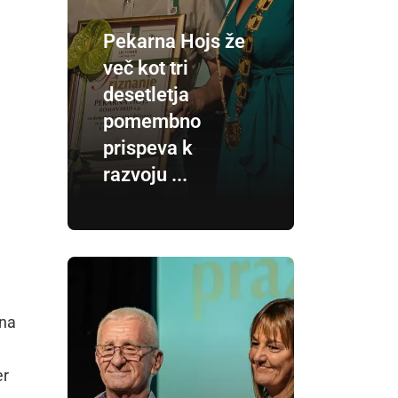
Pekarna Hojs že
več kot tri
desetletja
pomembno
prispeva k
razvoju ...
 na
er