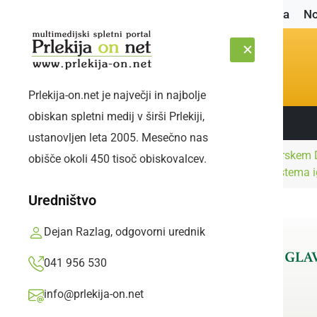
Naslovnica
No
Prlekija-on.net je največji in najbolje
obiskan spletni medij v širši Prlekiji,
Sledite nam:
SOBOTA, 8. AVGUST 2026
ustanovljen leta 2005. Mesečno nas
Kultura in
V ljutomerskem D
obišče okoli 450 tisoč obiskovalcev.
Naslovnica
izobraževanje
Farkaš sistema i
Uredništvo
Dejan Razlag, odgovorni urednik
041 956 530
info@prlekija-on.net