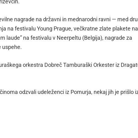
riževcih.
 številne nagrade na državni in mednarodni ravni — med dr
anja na festivalu Young Prague, večkratne zlate plakete na
m laude” na festivalu v Neerpeltu (Belgija), nagrade za
ge uspehe.
buraškega orkestra Dobreč Tamburaški Orkester iz Draga
činoma odzvali udeleženci iz Pomurja, nekaj jih je prišlo i