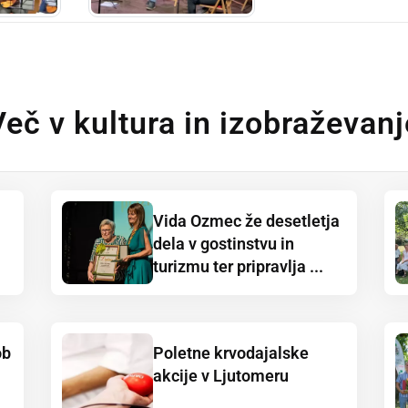
Več v kultura in izobraževanj
Vida Ozmec že desetletja
dela v gostinstvu in
turizmu ter pripravlja ...
ob
Poletne krvodajalske
akcije v Ljutomeru