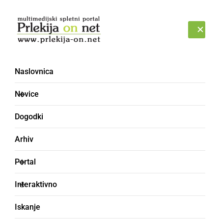
Prijava
ČETRTEK, 6. AVGUST 2026
Naslovnica
Novice
Dogodki
Arhiv
NOVICE
Portal
Nagradni kviz o Prlekiji
Interaktivno
zaključen
Iskanje