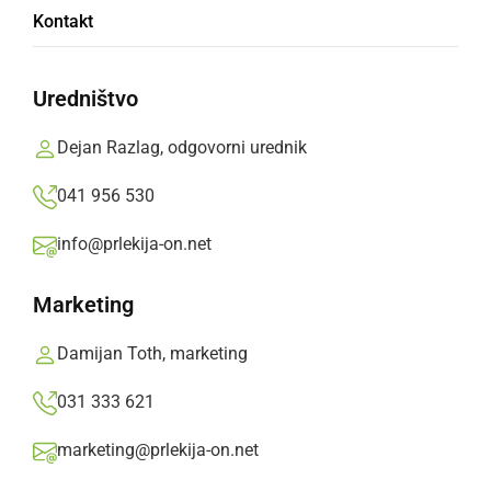
Nagrada za izžrebanca je potovanje v
Kontakt
Gardaland za dve osebi
Dejan Razlag,
ponedeljek, 28. junij 2010 ob 18:21
Uredništvo
Dejan Razlag, odgovorni urednik
»
Izberite
Prlekijo
kot svoj prednostni vir na Googlu
041 956 530
info@prlekija-on.net
Marketing
Damijan Toth, marketing
031 333 621
marketing@prlekija-on.net