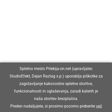
Prlekija-on.net je največji in najbolje obiskan spletni medij v
Prlekiji.
Vpisan je v razvid medijev, ki ga vodi Ministrstvo za kulturo
Republike Slovenije, pod zaporedno številko 1529.
Glavni in odgovorni urednik:
Spletno mesto Prlekija-on.net (upravljalec
Dejan Razlag
StudioEfekt, Dejan Razlag s.p.) uporablja piškotke za
info@prlekija-on.net
zagotavljanje kakovostne spletne storitve,
funkcionalnosti in oglaševanja, zaradi katerih je
naša storitev brezplačna.
Preden nadaljujete, si prosimo pozorno preberite
več