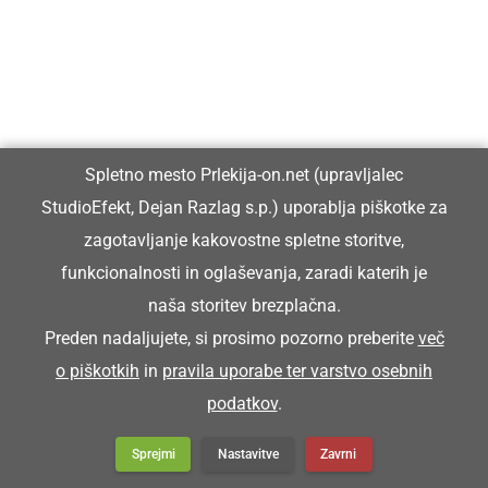
Spletno mesto Prlekija-on.net (upravljalec
StudioEfekt, Dejan Razlag s.p.) uporablja piškotke za
zagotavljanje kakovostne spletne storitve,
funkcionalnosti in oglaševanja, zaradi katerih je
naša storitev brezplačna.
Preden nadaljujete, si prosimo pozorno preberite
več
o piškotkih
in
pravila uporabe ter varstvo osebnih
podatkov
.
V soboto velike kasaške dirke, ki bodo
ponudile pravo športno in ...
Sprejmi
Nastavitve
Zavrni