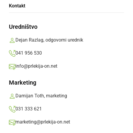
Kontakt
Robert Hrovat zmagal na 20. slovenskem
kasaškem derbiju
Uredništvo
Dejan Razlag,
ponedeljek, 9. avgust 2010 ob 17:13
Dejan Razlag, odgovorni urednik
041 956 530
»
Izberite
Prlekijo
kot svoj prednostni vir na Googlu
info@prlekija-on.net
Marketing
Damijan Toth, marketing
031 333 621
marketing@prlekija-on.net