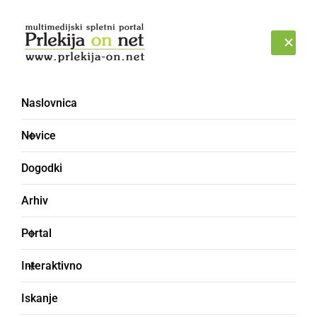
Prijava
SOBOTA, 8. AVGUST 2026
Naslovnica
Novice
Dogodki
Arhiv
ŠPORT
Portal
Brez domače zmage na
Interaktivno
20. slovenskem
Iskanje
kasaškem derbiju