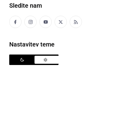
Sledite nam
Robert Hrovat
Nastavitev teme
V nedeljo, 8. avgusta je v Ljutomeru na hipodromu
potekal
20. slovenski kasaški derbi
, v katerem je
zmagal Magnum Vita z
Robertom Hrovatom
.
Zmaga na najprestižnejši dirki leta je tako šla v
Ljubljano, drugo mesto je osvojil Pen Star, ki ga je
vozil
Marko Gorenc
, tretja pa je bila Meggy z
Mirkom Babičem
iz Ljutomera. Na ljutomerskem
hipodromu se je zbralo več kot 2500 gledalcev, kateri
so si ogledali sedem dirk.