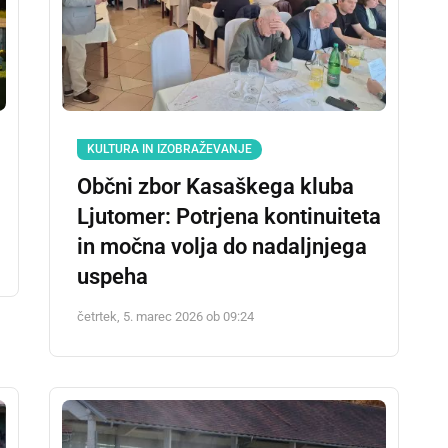
KULTURA IN IZOBRAŽEVANJE
Občni zbor Kasaškega kluba
Ljutomer: Potrjena kontinuiteta
in močna volja do nadaljnjega
uspeha
četrtek, 5. marec 2026 ob 09:24