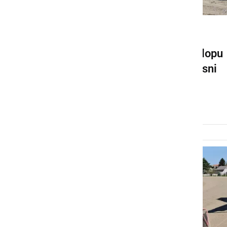
ŠPORT
V živo: Kasaške dirke v sklopu
Prlekfesta in festivala Kresni
Lotmerk
nedelja, 21. junij 2026 ob 13:51