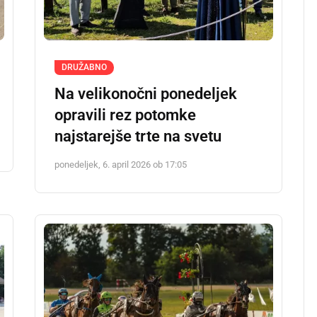
DRUŽABNO
Na velikonočni ponedeljek
opravili rez potomke
najstarejše trte na svetu
ponedeljek, 6. april 2026 ob 17:05