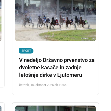
ŠPORT
V nedeljo Državno prvenstvo za
dvoletne kasače in zadnje
letošnje dirke v Ljutomeru
četrtek, 16. oktober 2025 ob 12:45