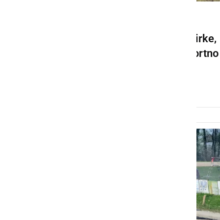
ŠPORT
V soboto velike kasaške dirke,
ki bodo ponudile pravo športno
in družabno doživetje
petek, 7. avgust 2026 ob 09:19