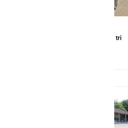
ŠPORT
Za uvod v kasaško sezono tri
domače zmage
sreda, 8. april 2026 ob 14:46