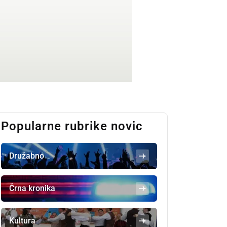
Popularne rubrike novic
Družabno
Črna kronika
Kultura