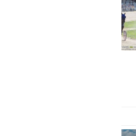
ŠPORT
Video: Kasaške dirke v
Ljutomeru
nedelja, 19. oktober 2025 ob 13:47