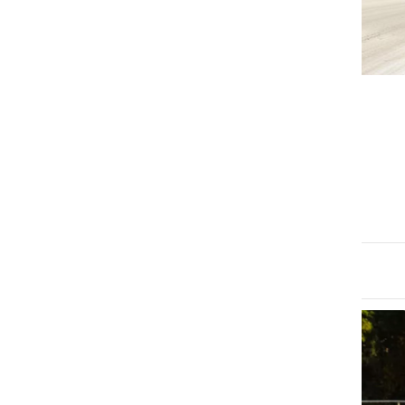
ŠPORT
V živo: Kasaške dirke v
Ljutomeru
ponedeljek, 6. april 2026 ob 13:59