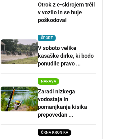
Otrok z e-skirojem trčil
v vozilo in se huje
poškodoval
ŠPORT
V soboto velike
kasaške dirke, ki bodo
ponudile pravo ...
NARAVA
Zaradi nizkega
vodostaja in
pomanjkanja kisika
prepovedan ...
ČRNA KRONIKA