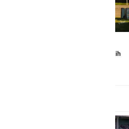
ŠPORT
Začenja se sezona kasaških
dirk 2026 v Sloveniji
sreda, 1. april 2026 ob 11:43