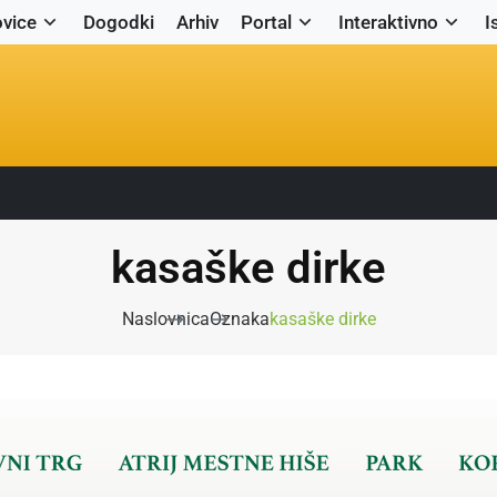
vice
Dogodki
Arhiv
Portal
Interaktivno
I
kasaške dirke
Naslovnica
Oznaka
kasaške dirke