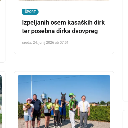
ŠPORT
Izpeljanih osem kasaških dirk
ter posebna dirka dvovpreg
sreda, 24. junij 2026 ob 07:51