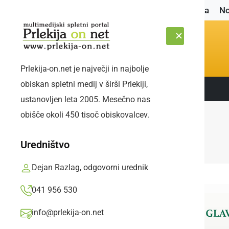
Naslovnica
No
Prlekija-on.net je največji in najbolje
obiskan spletni medij v širši Prlekiji,
Sledite nam:
PETEK, 7. AVGUST 2026
ustanovljen leta 2005. Mesečno nas
obišče okoli 450 tisoč obiskovalcev.
Uredništvo
Dejan Razlag, odgovorni urednik
041 956 530
info@prlekija-on.net