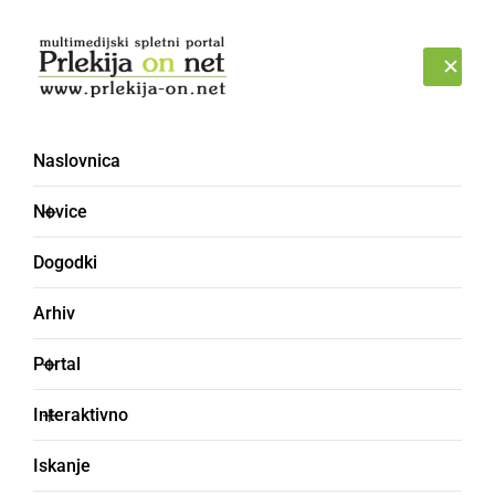
Prijava
PONEDELJEK, 10. AVGUST 2026
Naslovnica
Novice
Dogodki
Arhiv
DRUŽABNO
Portal
Na velikonočni
Interaktivno
ponedeljek opravili rez
Iskanje
potomke najstarejše trte