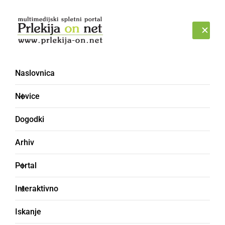
Prijava
SOBOTA, 8. AVGUST 2026
Naslovnica
vinska kraljica
Novice
Dogodki
Arhiv
Portal
Interaktivno
Iskanje
DRUŽABNO