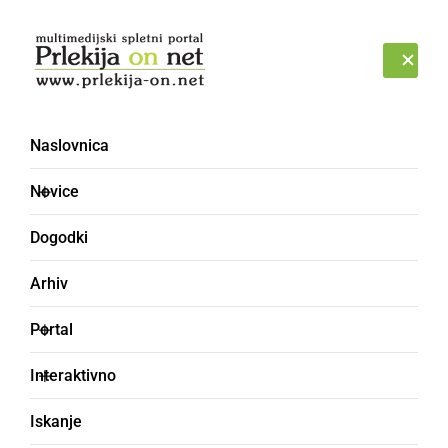
Prijava
SOBOTA, 8. AVGUST 2026
Naslovnica
Novice
Dogodki
Arhiv
DRUŽABNO
Portal
Na Polenšaku prikazali
Interaktivno
žetev pšenice na stari
Iskanje
način