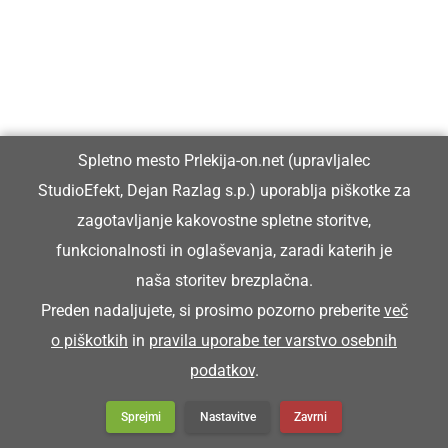
Spletno mesto Prlekija-on.net (upravljalec
StudioEfekt, Dejan Razlag s.p.) uporablja piškotke za
zagotavljanje kakovostne spletne storitve,
funkcionalnosti in oglaševanja, zaradi katerih je
naša storitev brezplačna.
Preden nadaljujete, si prosimo pozorno preberite
več
o piškotkih
in
pravila uporabe ter varstvo osebnih
podatkov
.
Sprejmi
Nastavitve
Zavrni