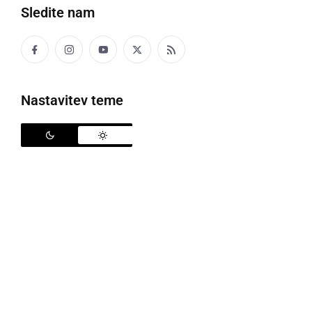
Sledite nam
Na Polenšaku prikazali žetev pšenice na stari način
Nastavitev teme
Na Polenšaku je prejšnji konec tedna Turistično
društvo Polenšak pripravilo že 55. prireditev Praznik
žetve z razstavo kruha in pogač, ki je trajala dva dni.
Pestro dogajanje je bilo že v soboto
, v nedeljo, 15.
julija pa so se prireditve pričele ob 13:00 uri z otroško
animacijo Čudežni zaklad v knjigi, potem pa so bili
otroški glasbeni in plesni nastopi.
Osrednja prireditev se je pričela ob 15:00 uri, tu je bila
prikazana žetev pšenice na stari način, ko še ni bilo