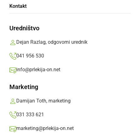
Kontakt
Zvečer je sledila zabavava z ansambloma
Prisrčniki in Modrijani
Uredništvo
Ivan Trunk,
nedelja, 22. julij 2018 ob 21:13
Dejan Razlag, odgovorni urednik
041 956 530
»
Izberite
Prlekijo
kot svoj prednostni vir na Googlu
info@prlekija-on.net
Marketing
Damijan Toth, marketing
031 333 621
marketing@prlekija-on.net