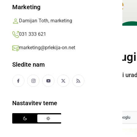
Marketing
Damijan Toth, marketing
031 333 621
POLITIKA
marketing@prlekija-on.net
Dejan Karba v drug
Sledite nam
Dejana je že dan po volitvah tudi ura
Občinskih odborih NSi in SDS?
Prlekija-on.net,
torek, 20. november 2018 ob 17:48
Nastavitev teme
Izberite
Prlekijo
kot svoj prednostni vir na Googlu