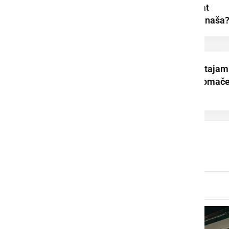
pogodba za mandat
2026–2030. Kaj prinaša
Dominik Štrakl: Ostajam
aktiven in vpet v domač
okolje. To ni ...