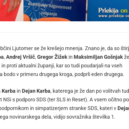
čini Ljutomer se že krešejo mnenja. Znano je, da so štir
ba
,
Andrej Vršič
,
Gregor Žižek
in
Maksimiljan Gošnjak
že
in proti aktualni županji, kar so tudi poudarjali na vseh
, da bodo v primeru drugega kroga, podprli eden drugega.
a Karba
in
Dejan Karba
, katerega je že dan po volitvah tud
at NSi s podporo SDS (ter SLS in Reset). A vsem očitno p
odpornikom in simpatizerjem stranke SDS, kateri v
Deja
ga novinarskega dela, vidijo sovražnika številka 1.