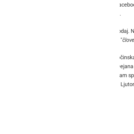
To v zapisu, ki smo ga zasledili na Facebo
NSi sprašuje, "
Mislite resno????????
".
Celoten zapis si lahko preberete spodaj. N
Karbo
v drugem krogu in v njem vidi "
člov
Z vprašanji smo se obrnili tudi na Občins
sporočili, da je načelni dogovor, da Dejan
četrtek. Iz OO SDS Ljutomer pa so nam sp
izvedeli, da v drugem krogu OO SDS Ljuto