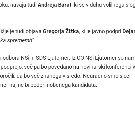
oku, navaja tudi
Andreja Barat
, ki se v duhu volilnega sl
ižje je tudi objava
Gregorja Žižka
, ki je javno podprl
Deja
eka sprememb
".
ka odbora NSi in SDS Ljutomer. Iz OO NSi Ljutomer so na
a podprejo, več pa bo povedano na novinarski konferenci 
oročili, da bo več znanega v sredo. Neuradno smo sicer
mer naj ne bi podprl nobenega kandidata.