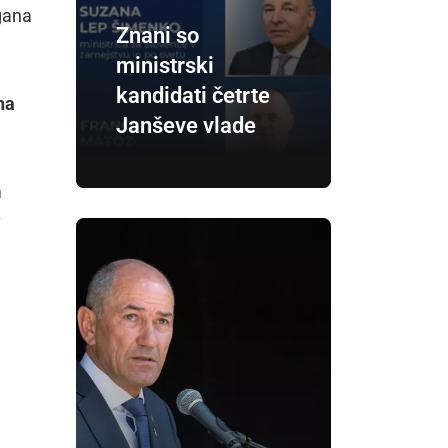
ogana
Znani so
ministrski
kandidati četrte
na
Janševe vlade
m
v