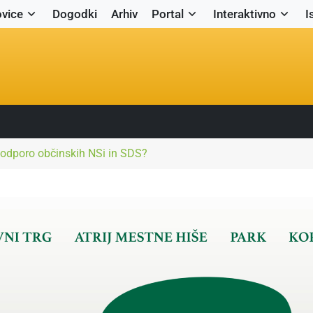
vice
Dogodki
Arhiv
Portal
Interaktivno
I
podporo občinskih NSi in SDS?