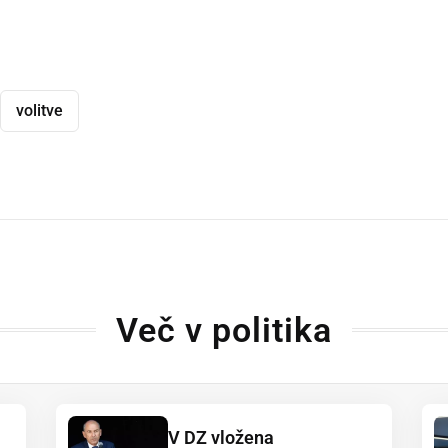
volitve
dly
Več v politika
V DZ vložena