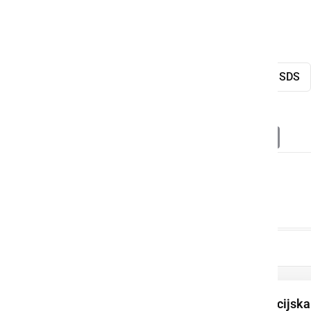
Dejan Karba
podpora
NSi
SDS
Deli
Facebook
X
Messenger
WhatsApp
Copy
PrintFrien
Email
Link
Podpisana je koalicijska