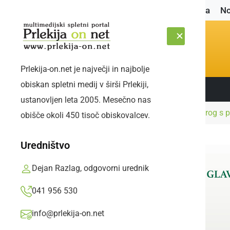
Naslovnica
No
Prlekija-on.net je največji in najbolje
obiskan spletni medij v širši Prlekiji,
Sledite nam:
NEDELJA, 9. AVGUST 2026
ustanovljen leta 2005. Mesečno nas
Naslovnica
Politika
Dejan Karba v drugi krog s 
obišče okoli 450 tisoč obiskovalcev.
Uredništvo
Dejan Razlag, odgovorni urednik
041 956 530
info@prlekija-on.net