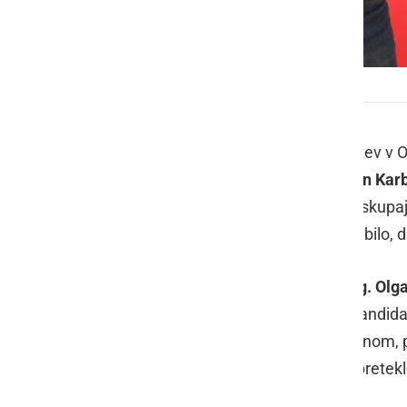
Kdo bo v drugem krogu podprl Dejana?
Pred drugim krogom županskih volitev v Ob
protikandidati aktualni županji,
Dejan Kar
prvim krogom bolj kot ne, nastopali skupaj 
srečanjih in soočenjih. Jasno je tudi bilo
V drugi krog sta se tako uvrstila
mag. Olg
uradno podprl
Gregor Žižek
, sicer kandid
ni tako samoumevna, predvsem članom, p
Karbi
, predvsem zaradi njegovega pretekle