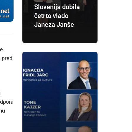
Slovenija dobila
četrto vlado
Janeza Janše
je
 pred
i
odpora
nu