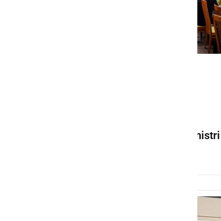
POLITIKA
Predstavniki regijske
koordinacije SDS so se v
Ljutomeru srečali s
predsednikom vlade in ministri
torek, 23. november 2021 ob 17:57