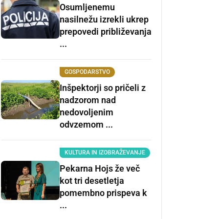
Osumljenemu
nasilnežu izrekli ukrep
prepovedi približevanja
...
GOSPODARSTVO
Inšpektorji so pričeli z
nadzorom nad
nedovoljenim
odvzemom ...
KULTURA IN IZOBRAŽEVANJE
Pekarna Hojs že več
kot tri desetletja
pomembno prispeva k
...