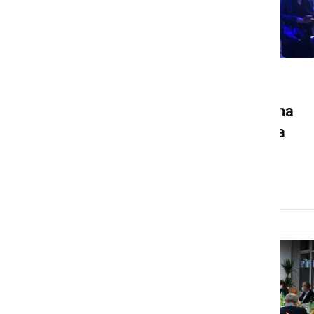
POLITIKA
Vzporedne volitve kažejo na
prepričljivo zmago Gibanja
Svoboda
nedelja, 24. april 2022 ob 19:20