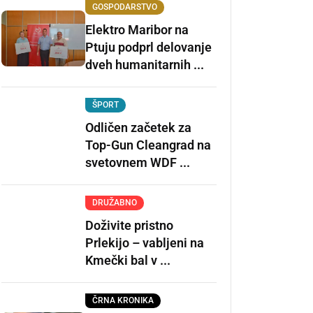
GOSPODARSTVO
Elektro Maribor na
Ptuju podprl delovanje
dveh humanitarnih ...
ŠPORT
Odličen začetek za
Top-Gun Cleangrad na
svetovnem WDF ...
DRUŽABNO
Doživite pristno
Prlekijo – vabljeni na
Kmečki bal v ...
ČRNA KRONIKA