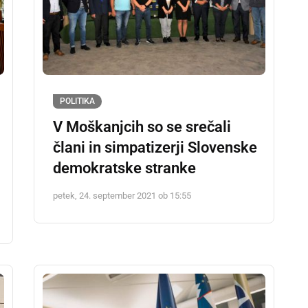
POLITIKA
V Moškanjcih so se srečali
člani in simpatizerji Slovenske
demokratske stranke
petek, 24. september 2021 ob 15:55