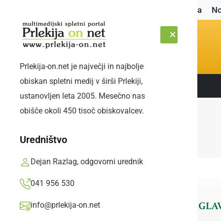
Naslovnica
No
Prlekija-on.net je največji in najbolje
obiskan spletni medij v širši Prlekiji,
Sledite nam:
SOBOTA, 8. AVGUST 2026
ustanovljen leta 2005. Mesečno nas
obišče okoli 450 tisoč obiskovalcev.
Uredništvo
Dejan Razlag, odgovorni urednik
041 956 530
info@prlekija-on.net