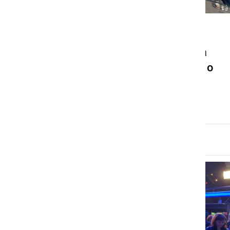
POLITIKA
Poslanska skupina SDS na
obisku v Prlekiji: pogovori o
izzivih lokalnih skupnosti
torek, 14. oktober 2025 ob 17:28