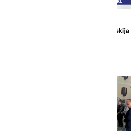
POLITIKA
Vračam se domov, ker Prlekija
potrebuje močan glas
torek, 17. marec 2026 ob 08:55