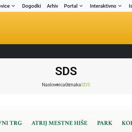
vice
Dogodki
Arhiv
Portal
Interaktivno
I
SDS
Naslovnica
Oznaka
SDS