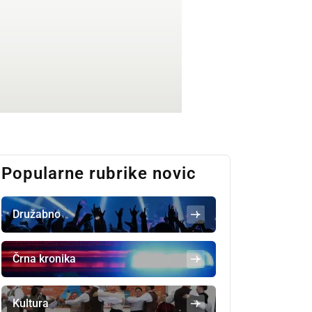
Popularne rubrike novic
Družabno
Črna kronika
Kultura