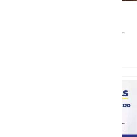
POLITIKA
Podpisana je koalicijska
pogodba za mandat 2026–
2030. Kaj prinaša?
četrtek, 21. maj 2026 ob 19:23