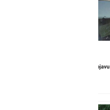
ČRNA KRONIKA
V OO SDS Ljutomer ostro
obsojajo provokacije ob pojavu
žaljivih nalepk
četrtek, 2. september 2021 ob 08:08