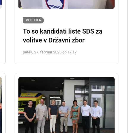
POLITIKA
To so kandidati liste SDS za
volitve v Državni zbor
petek, 27. februar 2026 ob 17:17