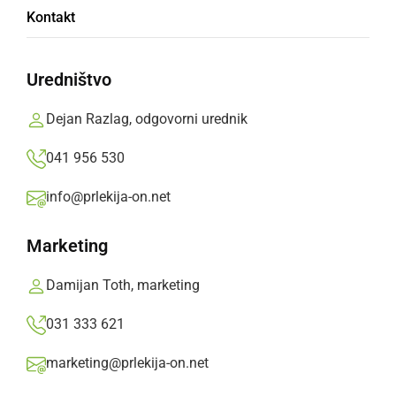
Kontakt
Radgončani s še enim porazom z majhnimi
možnostmi za obstanek, Ljutomer zmagal,
Uredništvo
Veržej remiziral
Dejan Razlag, odgovorni urednik
Prlekija-on.net,
sreda, 13. marec 2019 ob 08:15
041 956 530
info@prlekija-on.net
»
Izberite
Prlekijo
kot svoj prednostni vir na Googlu
Marketing
Damijan Toth, marketing
031 333 621
marketing@prlekija-on.net