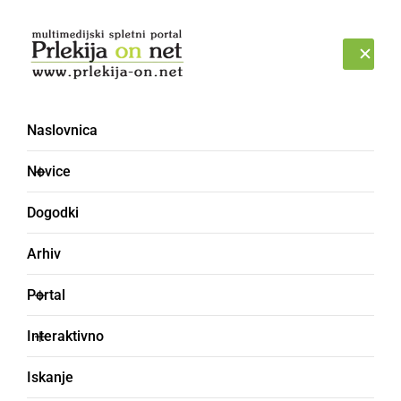
Prijava
ČETRTEK, 6. AVGUST 2026
Naslovnica
Novice
Dogodki
Arhiv
ŠPORT
Portal
Pričel se je drugi del
Interaktivno
tekmovanja v 3. SNL -
Iskanje
vzhod