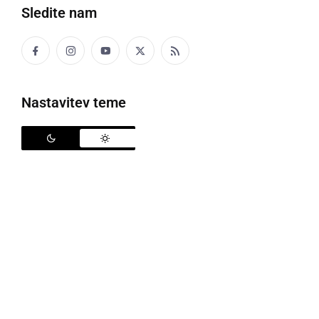
Sledite nam
ŠNK Radgona - Turnišče
Nastavitev teme
Prav v času, ko so ženske praznovale svoj dan žena,
moški pa "dan mučencev", se je s 15. krogom začel
pomladni del tekmovanja v 3. SNL - vzhod. In kot je
bilo cel jesenski del, je tudi nadaljevanje bilo sila
neuspešno za nogometaše
ŠNK Radgona
.
Pomlajena domača ekipa sicer ni razočarala, še
posebej v 1. polčasu, ko so varovanci trenerja
Jožeta
Sečkarja
imeli žogo več v posesti, ter tudi nekaj
priložnosti, ki jih niso izkoristili. Žal se je spet potrdilo,