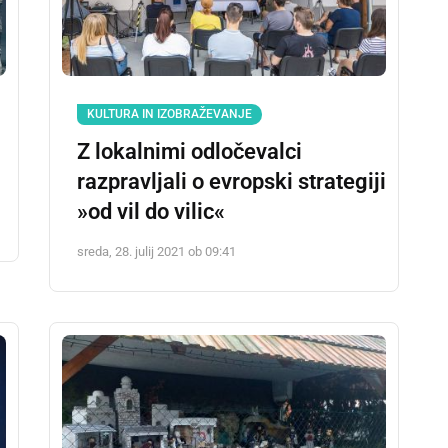
KULTURA IN IZOBRAŽEVANJE
Z lokalnimi odločevalci
razpravljali o evropski strategiji
»od vil do vilic«
sreda, 28. julij 2021 ob 09:41