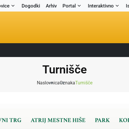
vice
Dogodki
Arhiv
Portal
Interaktivno
I
Turnišče
Naslovnica
Oznaka
Turnišče