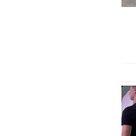
GOSPODARSTVO
Odprtje nove trgovine
načrtujejo v septembru
sreda, 2. julij 2025 ob 14:43