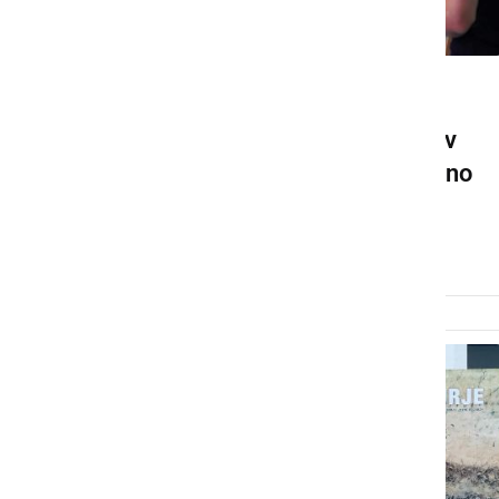
KULTURA IN IZOBRAŽEVANJE
Mladi so si zadali cilje, da v
naslednji petih letih bistveno
izboljšajo svoj položaj
ponedeljek, 23. avgust 2021 ob 10:54