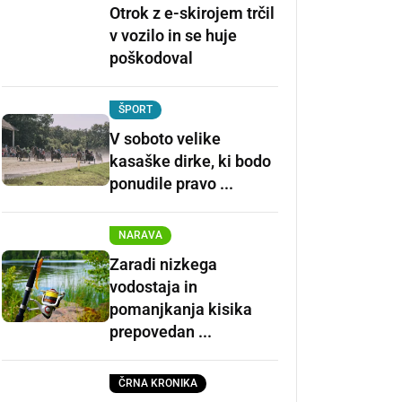
Otrok z e-skirojem trčil
v vozilo in se huje
poškodoval
ŠPORT
V soboto velike
kasaške dirke, ki bodo
ponudile pravo ...
NARAVA
Zaradi nizkega
vodostaja in
pomanjkanja kisika
prepovedan ...
ČRNA KRONIKA