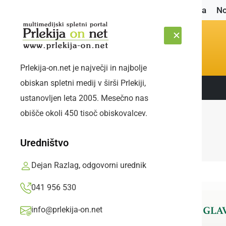
Naslovnica
No
Prlekija-on.net je največji in najbolje
obiskan spletni medij v širši Prlekiji,
Sledite nam:
PETEK, 7. AVGUST 2026
ustanovljen leta 2005. Mesečno nas
obišče okoli 450 tisoč obiskovalcev.
Uredništvo
Dejan Razlag, odgovorni urednik
041 956 530
info@prlekija-on.net