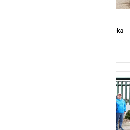
GOSPODARSTVO
Za sanacijo zaprtega odseka
zagotovljen milijon evrov
četrtek, 26. februar 2026 ob 10:20