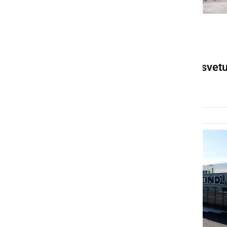
DRUŽABNO
Jubilejni 20. rez potomke
najstarejše vinske trte na svet
ponedeljek, 2. februar 2026 ob 14:54