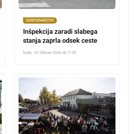
GOSPODARSTVO
Inšpekcija zaradi slabega
stanja zaprla odsek ceste
torek, 10. februar 2026 ob 11:32