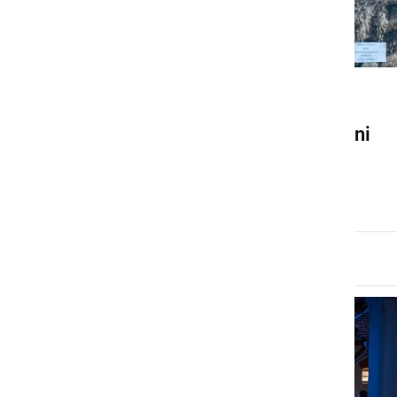
GLASBA IN FILM
Ogledali so si dokumentarni
film Sinovi Burje
sreda, 11. avgust 2021 ob 14:27