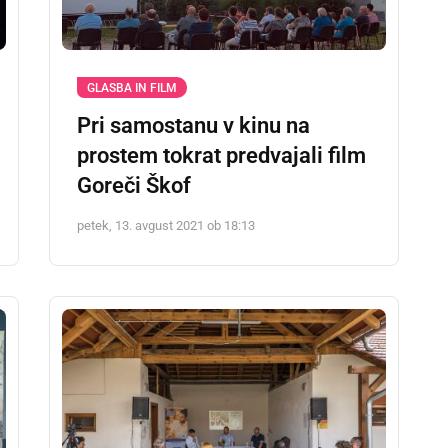
GLASBA IN FILM
Pri samostanu v kinu na
prostem tokrat predvajali film
Goreči Škof
petek, 13. avgust 2021 ob 18:13