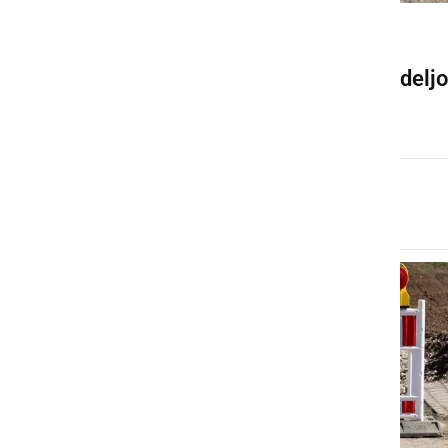
KULTURA IN IZOBRAŽEVANJE
Oljčne vejice za Cvetno nedeljo
torek, 24. marec 2026 ob 08:46