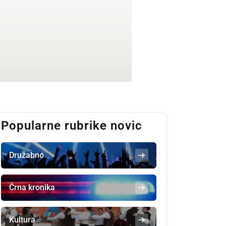
Popularne rubrike novic
Družabno
Črna kronika
Kultura