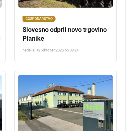
GOSPODARSTVO
Slovesno odprli novo trgovino
Planike
u
nedelja, 12. oktober 2025 ob 08:24