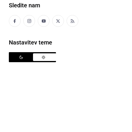
Sledite nam
Nastavitev teme
NK Vipoll Veržej U7 na turnirju v Turnišču
V nedeljo, 10.2.2019 je v Turnišču potekal nogometni
turnir, v kategoriji U7. Sodelovalo je 8 ekip, katere so
bile razdeljene v dve skupini. V skupinskem delu so
Verženci, ki so v ekipi edini na turnirju imeli dve