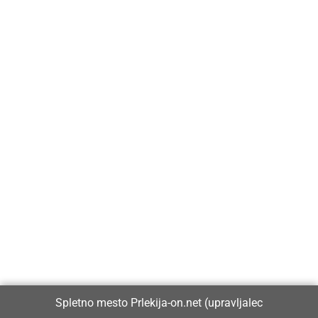
Prlekija-on.net je največji in najbolje obiskan spletni medij v
Prlekiji.
Vpisan je v razvid medijev, ki ga vodi Ministrstvo za kulturo
Republike Slovenije, pod zaporedno številko 1529.
Glavni in odgovorni urednik:
Spletno mesto Prlekija-on.net (upravljalec
Dejan Razlag