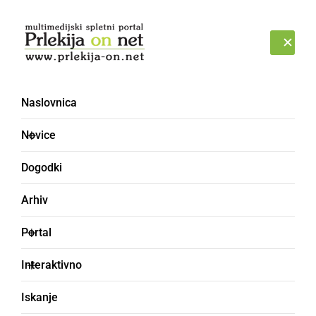
Prijava
PETEK, 7. AVGUST 2026
Naslovnica
Novice
Dogodki
Arhiv
ŠPORT
Portal
NK Vipoll Veržej,
Interaktivno
selekcija U7 suvereno
Iskanje
brez poraza do četrte