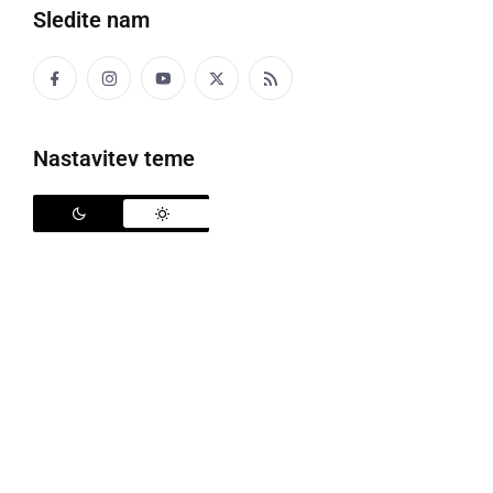
Sledite nam
Nastavitev teme
ŠPORT
Igralke Top-Gun Cleangrad tudi v soboto
navdušile na svetovnem WDF turnirju v
pikadu
sobota, 8. avgust 2026 ob 21:51