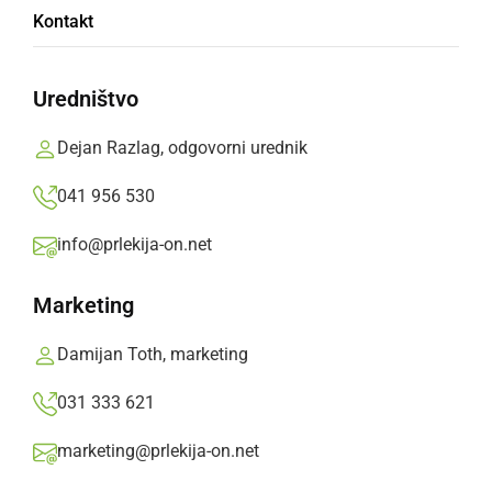
Kontakt
Uredništvo
Dejan Razlag, odgovorni urednik
ŠPORT
Zala Gorjak si je z dvema prvima mestoma
041 956 530
priigrala vozovnico za Las Vegas
info@prlekija-on.net
ponedeljek, 10. avgust 2026 ob 09:04
Marketing
Damijan Toth, marketing
031 333 621
marketing@prlekija-on.net