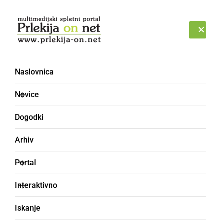
Prijava
PONEDELJEK, 10. AVGUST 2026
Naslovnica
turnir
Novice
Dogodki
Arhiv
Portal
Interaktivno
Iskanje