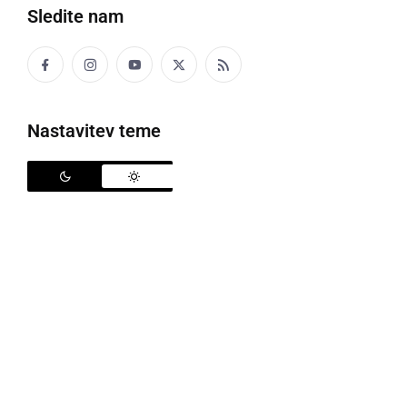
Sledite nam
Medobčinska namiznoteniška liga
Nastavitev teme
Medobčinska namiznoteniška liga (MNTL), ki poteka
pod okriljem
Športne zveze Ljutomer
, se je v sezoni
2025/2026 po napetih dvobojih uspešno zaključila
ter dobila nove prvake.
V ligi je tekmovalo 7 ekip, končni vrstni red pa je
sledeč:
mesto:
MALA NEDELJA 2
(v postavi Tone