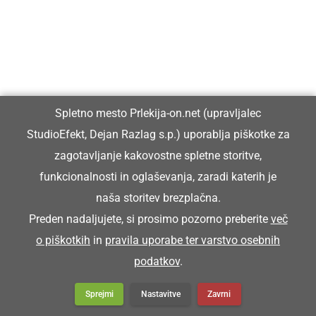
DRUŽABNO
Začetek prazničnega tedna v Ljutomeru v
znamenju povezanosti in novih pridobitev
Spletno mesto Prlekija-on.net (upravljalec
NARAVA
StudioEfekt, Dejan Razlag s.p.) uporablja piškotke za
»Poletni glasbenik«, ki nas glasno
spremlja ob morju
zagotavljanje kakovostne spletne storitve,
funkcionalnosti in oglaševanja, zaradi katerih je
naša storitev brezplačna.
Preden nadaljujete, si prosimo pozorno preberite
več
DRUŽABNO
o piškotkih
in
pravila uporabe ter varstvo osebnih
Na Jeruzalemu zapel klopotec
podatkov
.
Sprejmi
Nastavitve
Zavrni