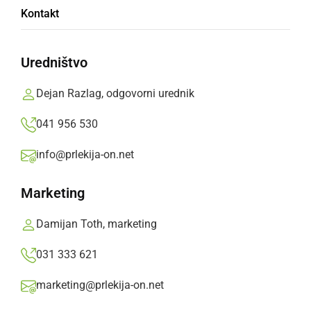
Kontakt
V ligi je tekmovalo 7 ekip, slavila je ekipa Mala
Nedelja 2 pred ekipama Mala Nedelja 1 in
Uredništvo
Cven.
Dejan Razlag, odgovorni urednik
Prlekija-on.net,
sreda, 1. april 2026 ob 09:25
041 956 530
info@prlekija-on.net
»
Izberite
Prlekijo
kot svoj prednostni vir na Googlu
Marketing
Damijan Toth, marketing
031 333 621
marketing@prlekija-on.net