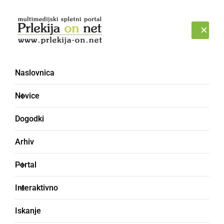
Prijava
SOBOTA, 8. AVGUST 2026
Naslovnica
Novice
Dogodki
Arhiv
ŠPORT
Portal
Zaključila se je napeta
Interaktivno
sezona Medobčinske
Iskanje
namiznoteniške lige