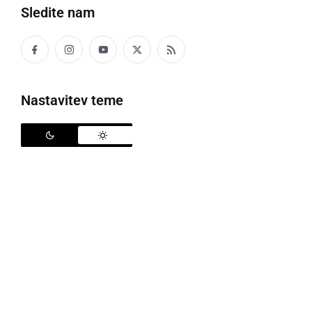
Sledite nam
V soboto bo v Ljutomeru 9. Zobl žur
Nastavitev teme
To soboto, 23. marca, od 20. ure naprej, bo v
diskoteki Oxygen v Ljutomeru potekala tradicionalna
»prleška fešta«
Zobl žur
, ki jo vzdržujejo študenti
Prleškega študentskega kluba. Tokrat Zobl žur v
Ljutomeru organizirajo že 9. leto zapored. Njihov
namen je predstavitev naše tradicionalne kulinarike
in sprostitev ob žlahtni kapljici rujnega vina in dobri
glasbi.
Za obiskovalce objavljamo še vse informacije, ki jih