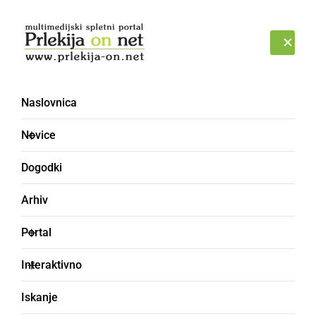
Prijava
PETEK, 7. AVGUST 2026
Naslovnica
Novice
Dogodki
Arhiv
DRUŽABNO
Portal
Vse kar morate vedeti
Interaktivno
pred sobotnim Zobl
Iskanje
žurom v Ljutomeru