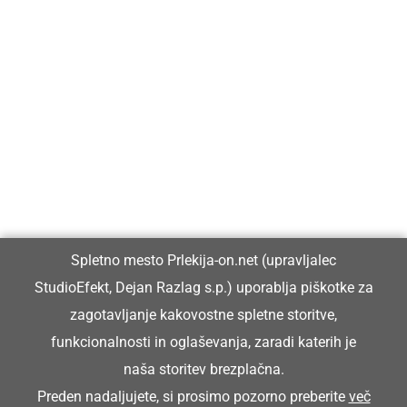
Prlekija-on.net je največji in najbolje obiskan spletni medij v
Prlekiji.
Vpisan je v razvid medijev, ki ga vodi Ministrstvo za kulturo
Republike Slovenije, pod zaporedno številko 1529.
Glavni in odgovorni urednik:
Spletno mesto Prlekija-on.net (upravljalec
Dejan Razlag
StudioEfekt, Dejan Razlag s.p.) uporablja piškotke za
info@prlekija-on.net
zagotavljanje kakovostne spletne storitve,
funkcionalnosti in oglaševanja, zaradi katerih je
naša storitev brezplačna.
Preden nadaljujete, si prosimo pozorno preberite
več