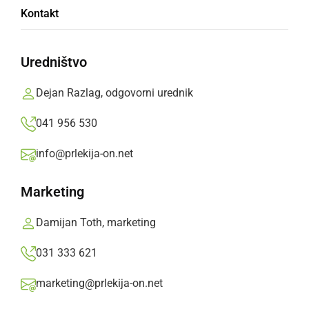
Kontakt
Za obiskovalce objavljamo še vse informacije,
ki jih morate vedeti, predstavljene v infografiki
Uredništvo
Prlekija-on.net,
sreda, 20. marec 2019 ob 10:19
Dejan Razlag, odgovorni urednik
041 956 530
»
Izberite
Prlekijo
kot svoj prednostni vir na Googlu
info@prlekija-on.net
Marketing
Damijan Toth, marketing
031 333 621
marketing@prlekija-on.net