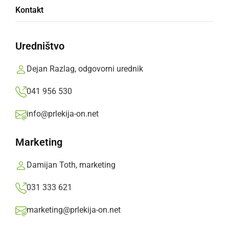
Ljutomer bo konec avgusta znova gostil
Kontakt
Frejcejt fest
Uredništvo
četrtek, 6. avgust 2026 ob 09:06
Dejan Razlag, odgovorni urednik
041 956 530
DRUŽABNO
info@prlekija-on.net
Na Zobl žuru mlade zabavali Kashmir, Big
Foot Mama in Modrijani
Marketing
ponedeljek, 30. marec 2026 ob 10:12
Damijan Toth, marketing
031 333 621
marketing@prlekija-on.net
DRUŽABNO