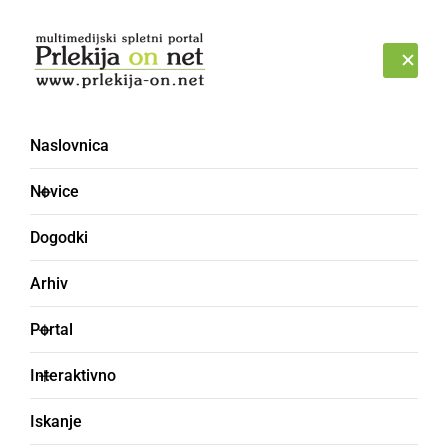
Prijava
NEDELJA, 9. AVGUST 2026
Naslovnica
Prleški študentski klub
Novice
Dogodki
Arhiv
Portal
Interaktivno
Iskanje
DRUŽABNO