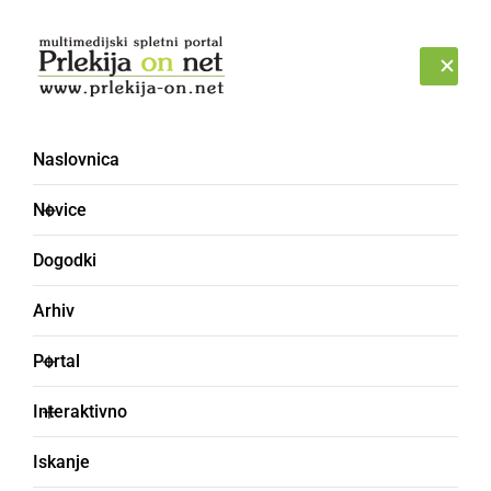
Prijava
SOBOTA, 8. AVGUST 2026
Naslovnica
Novice
Dogodki
Arhiv
DRUŽABNO
Portal
Letošnji Zobl žur bo
Interaktivno
zadovoljil vse glasbene
Iskanje
okuse