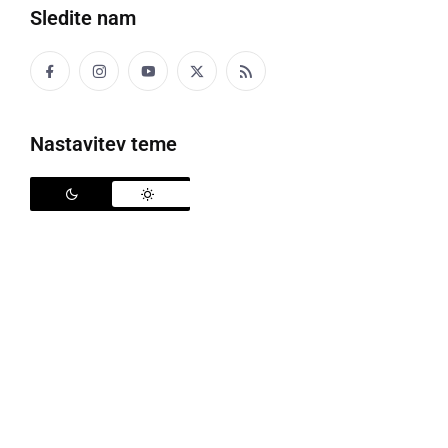
Sledite nam
Zobl žur
Nastavitev teme
V soboto, 5. aprila 2025, bo v dvorani ŠIC Ljutomer
potekal že tradicionalni
12. Zobl žur
, ki ga
organizirajo člani
Prleškega študentskega kluba
.
Kot vsako leto so tudi tokrat pripravili
zanimiv in
pester program
, ki obljublja nepozabno prleško fešto
za vse generacije.
Letošnji Zobl žur bo zadovoljil vse glasbene okuse,
saj bodo za odlično vzdušje poskrbeli mlada in