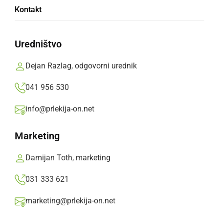
Kontakt
V začetku aprila bo potekal že tradicionalni 12.
Zobl žur, ki ga organizirajo člani Prleškega
Uredništvo
študentskega kluba.
Dejan Razlag, odgovorni urednik
Oglasno sporočilo,
četrtek, 13. marec 2025 ob 12:26
041 956 530
info@prlekija-on.net
»
Izberite
Prlekijo
kot svoj prednostni vir na Googlu
Marketing
Damijan Toth, marketing
031 333 621
marketing@prlekija-on.net