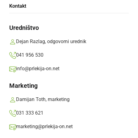
Ljutomer bo konec avgusta znova gostil
Kontakt
Frejcejt fest
Uredništvo
četrtek, 6. avgust 2026 ob 09:06
Dejan Razlag, odgovorni urednik
041 956 530
DRUŽABNO
info@prlekija-on.net
Na Zobl žuru mlade zabavali Kashmir, Big
Foot Mama in Modrijani
Marketing
ponedeljek, 30. marec 2026 ob 10:12
Damijan Toth, marketing
031 333 621
marketing@prlekija-on.net
DRUŽABNO