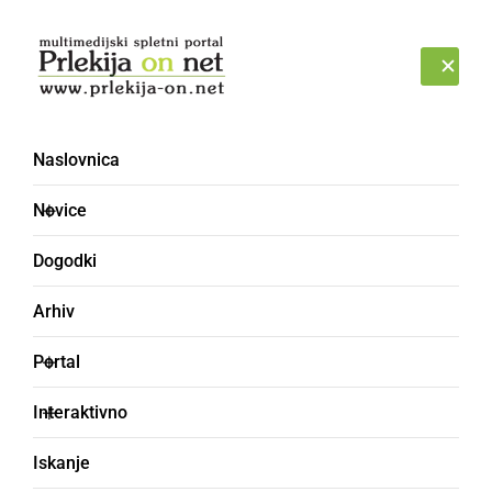
Prijava
SOBOTA, 8. AVGUST 2026
Naslovnica
PŠK
Novice
Dogodki
Arhiv
Portal
Interaktivno
Iskanje
DRUŽABNO