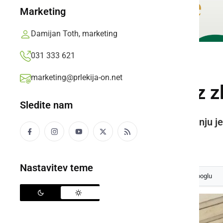
Marketing
Damijan Toth, marketing
031 333 621
DRUŽABNO
marketing@prlekija-on.net
Vseh devet ekip z z
Sledite nam
Zmagovalec tekmovanja v kuhanju jed
Prlekija-on.net,
torek, 21. maj 2019 ob 20:00
Nastavitev teme
Izberite
Prlekijo
kot svoj prednostni vir na Googlu