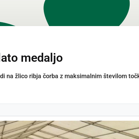
lato medaljo
i na žlico ribja čorba z maksimalnim številom toč