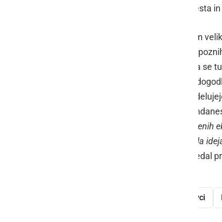
nagrado za urejenost delovnega mesta in
Dobrote iz kotličkov vseh vrst, barv in veli
Vogričevcih. Kuharji in jedci so si do pozn
neutrudni
Igor Slokan
pa je vesel, da se t
načrtuje nova kuharska srečanja in dogodke
dogodkih, torej tudi pri "kuhanju" sodeluje
poveselijo in zlasti družijo, česar dandanes
vremena odpovedalo kar šest prijavljenih ek
drugih delov Slovenije. In tako je padla id
kuhanju jedi iz kotlička
", nam je povedal p
jedi na žlico
kuhanje
Vogričevci