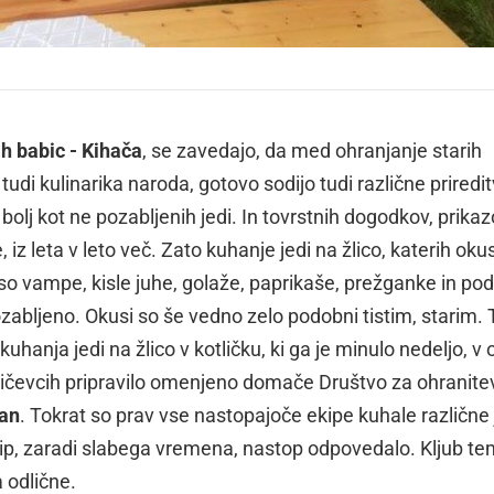
ih babic - Kihača
, se zavedajo, da med ohranjanje starih
tudi kulinarika naroda, gotovo sodijo tudi različne priredit
 bolj kot ne pozabljenih jedi. In tovrstnih dogodkov, prikaz
z leta v leto več. Zato kuhanje jedi na žlico, katerih oku
 so vampe, kisle juhe, golaže, paprikaše, prežganke in p
zabljeno. Okusi so še vedno zelo podobni tistim, starim. 
kuhanja jedi na žlico v kotličku, ki ga je minulo nedeljo, v 
ičevcih pripravilo omenjeno domače Društvo za ohranitev
kan
. Tokrat so prav vse nastopajoče ekipe kuhale različne 
h ekip, zaradi slabega vremena, nastop odpovedalo. Kljub te
 odlične.