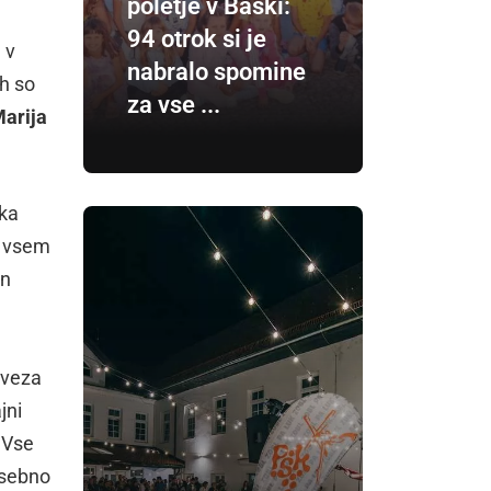
poletje v Baški:
94 otrok si je
 v
nabralo spomine
ih so
za vse ...
arija
eka
je vsem
in
aveza
jni
. Vse
osebno