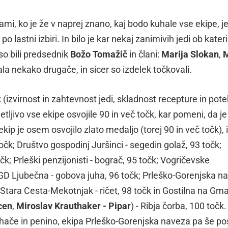
ami, ko je že v naprej znano, kaj bodo kuhale vse ekipe, je
o lastni izbiri. In bilo je kar nekaj zanimivih jedi ob kater
so bili predsednik
Božo Tomažič
in člani:
Marija Slokan
,
M
ala nekako drugače, in sicer so izdelek točkovali.
(izvirnost in zahtevnost jedi, skladnost recepture in pot
netljivo vse ekipe osvojile 90 in več točk, kar pomeni, da 
kip je osem osvojilo zlato medaljo (torej 90 in več točk), 
točk; Društvo gospodinj Juršinci - segedin golaž, 93 točk;
čk; Prleški penzijonisti - bograč, 95 točk; Vogričevske
 PGD Ljubečna - gobova juha, 96 točk; Prleško-Gorenjska n
 Stara Cesta-Mekotnjak - ričet, 98 točk in Gostilna na Gma
cen
,
Miroslav Krauthaker - Pipar
) - Ribja čorba, 100 točk
 Kihače in penino, ekipa Prleško-Gorenjska naveza pa še p