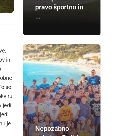
pravo športno in
...
ve,
ov in
s
odobne
To so
okviru
 jedi
jedi
mu je
Nepozabno