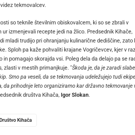
 videz tekmovalcev.
kosti so teknile številnim obiskovalcem, ki so se zbrali v
ih ur izmenjevali recepte jedi na žlico. Predsednik Kihače,
udi mladi trudijo pri ohranjanju kulinarične dediščine, zat
. Sploh pa kaže pohvaliti krajane Vogričevcev, kjer v raz
jo in pomagajo skorajda vsi. Poleg dela da delajo pa se rad
, zlasti v mestih primanjkuje. "
Škoda je, da je zaradi slab
ip. Smo pa veseli, da se tekmovanja udeležujejo tudi ekipe
eja, da prihodnje leto organiziramo kar državno tekmovanje 
redsednik društva Kihača,
Igor Slokan
.
Društvo Kihača