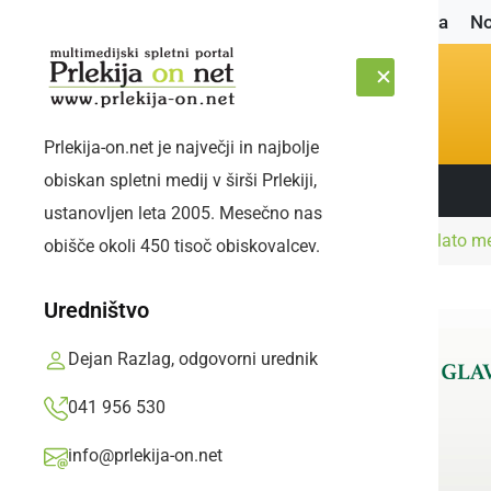
Naslovnica
No
Prlekija-on.net je največji in najbolje
obiskan spletni medij v širši Prlekiji,
Sledite nam:
PETEK, 7. AVGUST 2026
ustanovljen leta 2005. Mesečno nas
Naslovnica
Družabno
Vseh devet ekip z zlato m
obišče okoli 450 tisoč obiskovalcev.
Uredništvo
Dejan Razlag, odgovorni urednik
041 956 530
info@prlekija-on.net