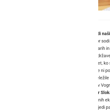
Tekmovanje v kuhanju jedi na žlico
V prleškem
Društvo za ohranitev jedi naš
običajev in kulturne dediščine, kamor sodi 
kjer tekmujejo v kuhanju različnih starih in
tekmovanj je tudi na severovzhodu države, i
spominja na tistega izpred mnogih let, ko
jedi, kuhale naše mame in babice, še ni po
dokazale številne ekipe, ki so se udeležile 
krajevnega praznika KS Cezanjevci
v Vogr
naših babic - Kihača, katero vodi
Igor Slo
"na žlico", žal je šest (od 15) prijavljeni
bilo tekmovanje zanimivo, skuhane jedi pa