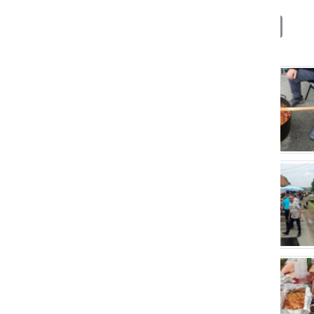
Deli
Facebook
X
Messenger
WhatsApp
Copy
PrintFrien
Email
Link