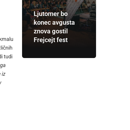
Ljutomer bo
konec avgusta
znova gostil
o kmalu
Frejcejt fest
ličnih
i tudi
ega
 iz
v