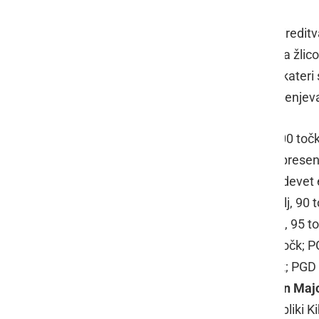
V primerjavi z nekaterimi drugimi prireditv
Vogričevcih devet ekip kuhalo jedi na žlico p
se mnogim cedile sline. Komisija, v kateri 
Vičar
in
Dana Zadravec
, je tokrat ocenjev
Maksimalno je bilo možno prejeti 100 točk 
dela, okus...). In tokrat so, nekoliko prese
pripadlo zlato priznanje. Torej vseh devet e
sicer: Gostilna Bobnjar Veržej - pasulj, 90 
Vogričevci - mladi, vampi po tržaško, 95 to
gospodinje - piščančji paprikaš, 95 točk;
- Gorenjski krompirjev golaž, 98 točk; PGD
Razkrižje Smole bar Razkrižje (
Anton Maj
ekipe so prejele priznanje, pokal v obliki