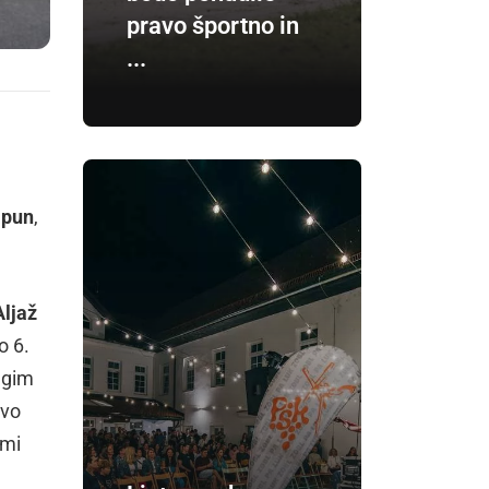
pravo športno in
...
apun
,
Aljaž
o 6.
ugim
ovo
imi