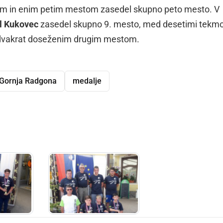
tim in enim petim mestom zasedel skupno peto mesto. V
l Kukovec
zasedel skupno 9. mesto, med desetimi tekmo
 dvakrat doseženim drugim mestom.
Gornja Radgona
medalje
dly