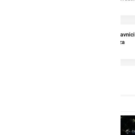
mlade tekmovalce
Pri Sv. Juriju ob Ščavnici
pripravili sprejem za
mladinskega ...