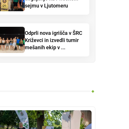
sejmu v Ljutomeru
Odprli nova igrišča v ŠRC
Križevci in izvedli turnir
mešanih ekip v ...