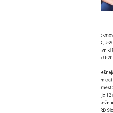
DP v lovu rib s plovcem
Ribiška družina Sevnica je na svoji tekmov
prvenstvo v mlajših kategorijah (U-15,U-
Pelcla
, odlično nastopili tudi predstavniki
Aljaž Ružič
in
Aljaž Hecl
, v kategoriji U-2
Skupaj so osvojili pet medalj, najuspešnejši
Ružič
zasedel skupno 3. mesto, z dvakr
mesto z enim četrtim in enim prvim mes
in enim tretjim mestom. Tekmovalo je 12 
mesto,
Klemen Šoštar
z dvakrat doseženi
tekmovalci
Klementina Križanec
iz RD Sl