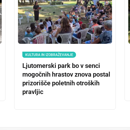
KULTURA IN IZOBRAŽEVANJE
Ljutomerski park bo v senci
mogočnih hrastov znova postal
prizorišče poletnih otroških
pravljic