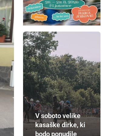
V soboto velike
kasaške dirke, ki
bodo ponudile