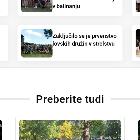
v balinanju
Zaključilo se je prvenstvo
lovskih družin v strelstvu
Preberite tudi