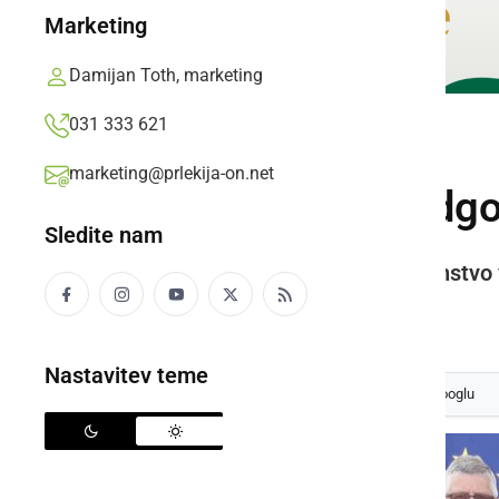
Marketing
Damijan Toth, marketing
031 333 621
ŠPORT
marketing@prlekija-on.net
Pet medalj za radgo
Sledite nam
Sevnica je gostila državno prvenstvo 
Prlekija-on.net,
torek, 25. junij 2019 ob 14:48
Nastavitev teme
Izberite
Prlekijo
kot svoj prednostni vir na Googlu