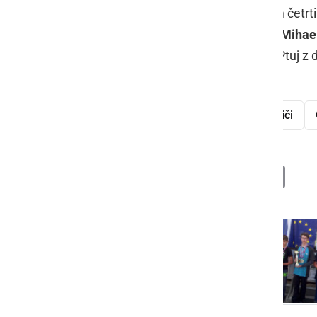
Radgončan
Mihael Čuk
pa je z enim četr
kategoriji U-25 je član RD Radgona,
Mihae
pa je zmagal
Robert Kolegar
iz RD Ptuj z
ribolov
državno prvenstvo
ribiči
Deli
Facebook
X
Messenger
WhatsApp
Copy
PrintFrien
Email
Link