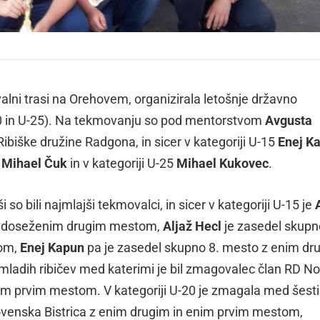
alni trasi na Orehovem, organizirala letošnje državno
20 in U-25). Na tekmovanju so pod mentorstvom
Avgusta
 Ribiške družine Radgona, in sicer v kategoriji U-15
Enej K
0
Mihael Čuk
in v kategoriji U-25
Mihael Kukovec
.
 so bili najmlajši tekmovalci, in sicer v kategoriji U-15 je
at doseženim drugim mestom,
Aljaž Hecl
je zasedel skupn
tom,
Enej Kapun
pa je zasedel skupno 8. mesto z enim dr
mladih ribičev med katerimi je bil zmagovalec član RD N
m prvim mestom. V kategoriji U-20 je zmagala med šest
ovenska Bistrica z enim drugim in enim prvim mestom,