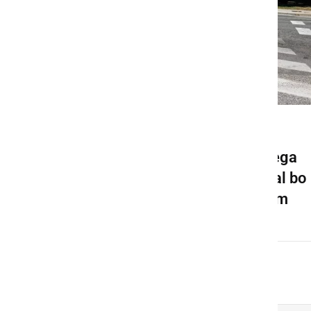
GOSPODARSTVO
Pričela se bo gradnja novega
krožišča v Ljutomeru, veljal bo
spremenjen prometni režim