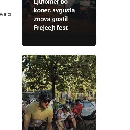
Ljutomer bo
konec avgusta
valci
znova gostil
Frejcejt fest