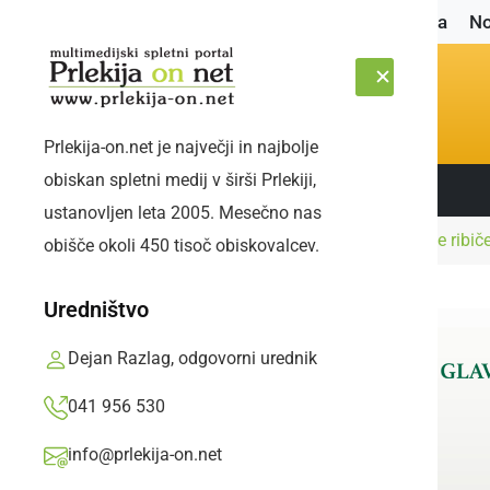
Naslovnica
No
Prlekija-on.net je največji in najbolje
obiskan spletni medij v širši Prlekiji,
Sledite nam:
SOBOTA, 8. AVGUST 2026
ustanovljen leta 2005. Mesečno nas
Naslovnica
Šport
Pet medalj za radgonske ribič
obišče okoli 450 tisoč obiskovalcev.
Uredništvo
Dejan Razlag, odgovorni urednik
041 956 530
info@prlekija-on.net