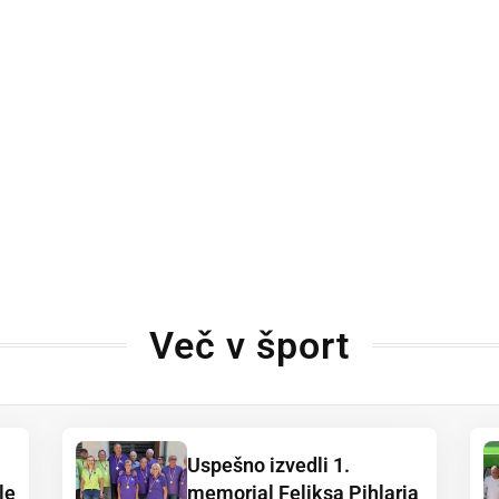
Več v šport
Uspešno izvedli 1.
le
memorial Feliksa Pihlarja