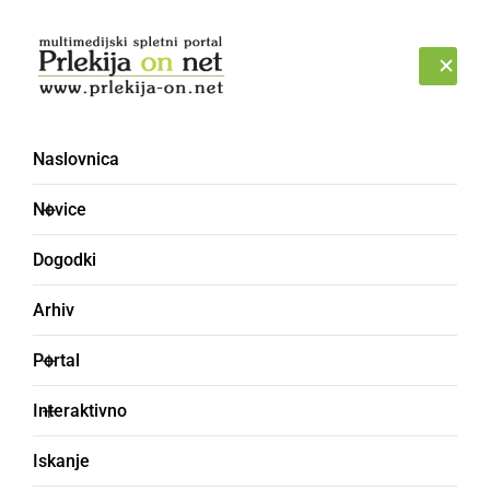
Prijava
SOBOTA, 8. AVGUST 2026
Naslovnica
ribolov
Novice
Dogodki
Arhiv
Portal
Interaktivno
Iskanje
NARAVA