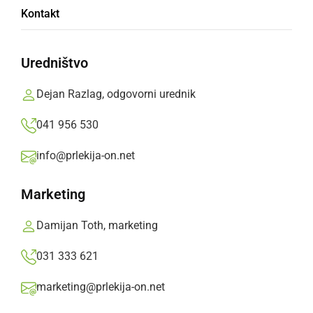
Ribiči se pripravljajo na 16. pokal občine
Kontakt
Gornja Radgona.
Prlekija-on.net,
petek, 30. september 2022 ob 14:45
Uredništvo
Dejan Razlag, odgovorni urednik
»
Izberite
Prlekijo
kot svoj prednostni vir na Googlu
041 956 530
info@prlekija-on.net
Marketing
Damijan Toth, marketing
031 333 621
marketing@prlekija-on.net