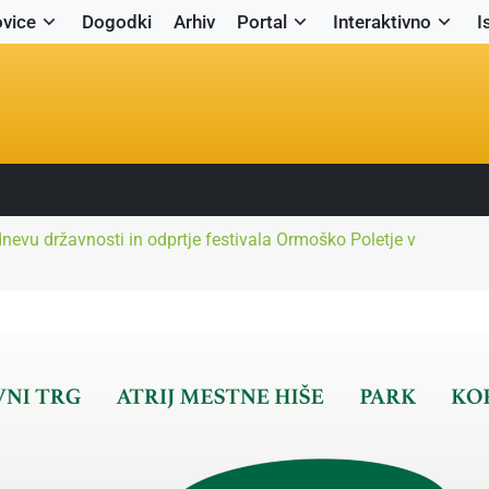
vice
Dogodki
Arhiv
Portal
Interaktivno
I
nevu državnosti in odprtje festivala Ormoško Poletje v