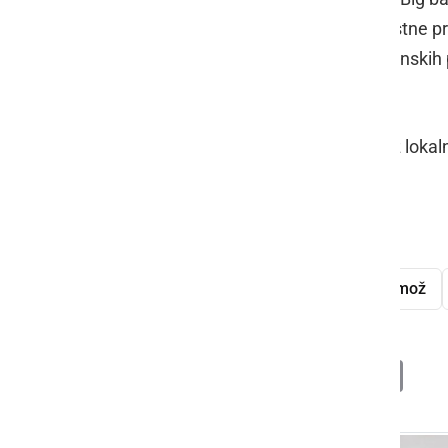
UP«, ki obsega avtorske skladbe, lastne pr
standardov ter sveže priredbe slovenskih 
Ivačič
,
Mladen Delin
.
Po proslavi je sledila še pogostitev z loka
Foto: Valerija Novak
proslava
Ormoško Poletje
Ormož
Deli
Facebook
X
Messenger
WhatsApp
Copy
PrintFrien
Email
Link