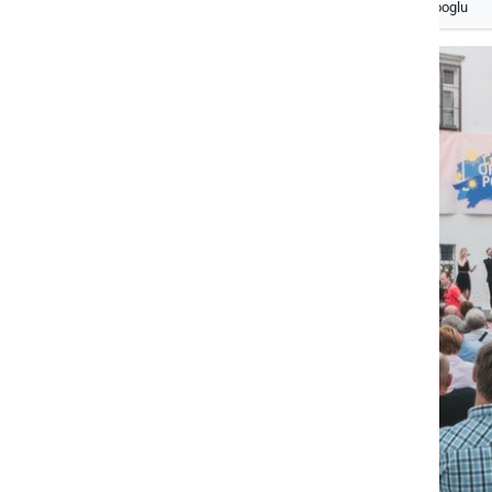
Izberite
Prlekijo
kot svoj prednostni vir na Googlu