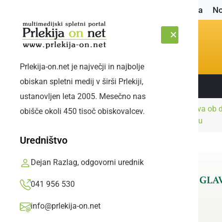
Naslovnica
No
Prlekija-on.net je največji in najbolje
obiskan spletni medij v širši Prlekiji,
Sledite nam:
ČETRTEK, 6. AVGUST 2026
ustanovljen leta 2005. Mesečno nas
Kultura in
Proslava ob d
obišče okoli 450 tisoč obiskovalcev.
Naslovnica
izobraževanje
Ormožu
Uredništvo
Dejan Razlag, odgovorni urednik
041 956 530
info@prlekija-on.net