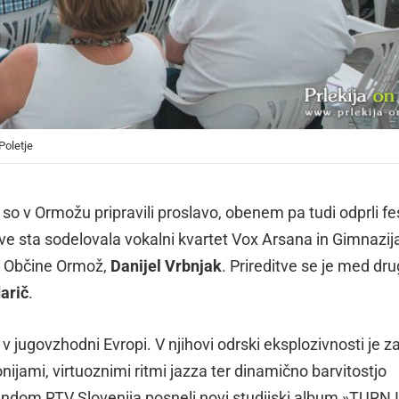
Poletje
 so v Ormožu pripravili proslavo, obenem pa tudi odprli fe
e sta sodelovala vokalni kvartet Vox Arsana in Gimnazij
an Občine Ormož,
Danijel Vrbnjak
. Prireditve se je med dr
arič
.
 v jugovzhodni Evropi. V njihovi odrski eksplozivnosti je za
ijami, virtuoznimi ritmi jazza ter dinamično barvitostjo
andom RTV Slovenija posneli novi studijski album »TURN 