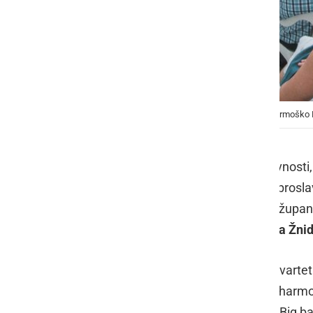
Proslava ob dnevu državnosti in odprtje festivala Ormoško 
Na predvečer 25. junija, dneva državnosti,
Ormoško poletje 2019. V programu proslav
Ormož, slavnostni govornik pa je bil žup
udelečila tudi poslanka DZ RS,
Mojca Žnid
Vox Arsana velja za vodilni vokalni kvartet
moderni swing, začinjen z bogatimi harmon
večglasnega petja. V letu 2015 so z Big b