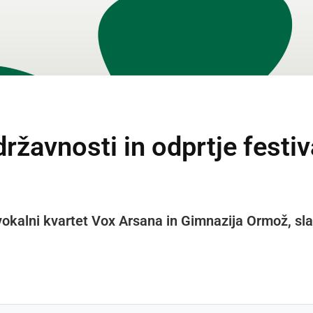
ržavnosti in odprtje fest
okalni kvartet Vox Arsana in Gimnazija Ormož, slav