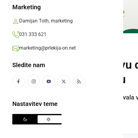
Marketing
Damijan Toth, marketing
031 333 621
marketing@prlekija-on.net
KULTURA IN IZOBRAŽEVANJE
Proslava ob dnevu d
Sledite nam
Poletje v Ormožu
V programu proslave sta sodelovala v
Nastavitev teme
Občine Ormož, Danijel Vrbnjak
Prlekija-on.net,
sreda, 26. junij 2019 ob 19:27