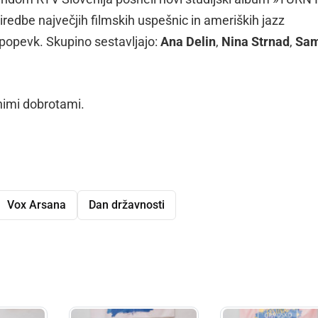
iredbe največjih filmskih uspešnic in ameriških jazz
popevk. Skupino sestavljajo:
Ana Delin
,
Nina Strnad
,
Sa
lnimi dobrotami.
Vox Arsana
Dan državnosti
dly