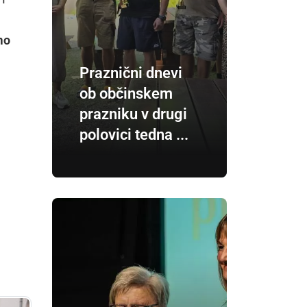
mo
Praznični dnevi
ob občinskem
prazniku v drugi
polovici tedna ...