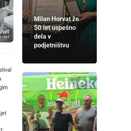
Milan Horvat že
50 let uspešno
dela v
podjetništvu
stival
a
ugim
jet
IT