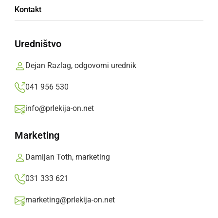
Flirrt navdušili obiskovalce Ormoškega
Kontakt
poletja
Uredništvo
torek, 30. junij 2026 ob 09:20
Dejan Razlag, odgovorni urednik
041 956 530
DRUŽABNO
info@prlekija-on.net
Rožmarinkin festival v ormoškem grajskem
parku ponovno navdušil najmlajše
Marketing
nedelja, 28. junij 2026 ob 10:42
Damijan Toth, marketing
031 333 621
marketing@prlekija-on.net
KULTURA IN IZOBRAŽEVANJE