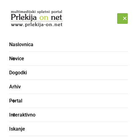
Prijava
PETEK, 7. AVGUST 2026
Naslovnica
Ormoško poletje
Novice
Dogodki
Arhiv
Portal
Interaktivno
Iskanje
DRUŽABNO