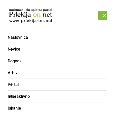
Prijava
NEDELJA, 9. AVGUST 2026
Naslovnica
Novice
Dogodki
Arhiv
DRUŽABNO
Portal
Festival Ormoško
Interaktivno
poletje tudi letos
Iskanje
prinaša pestro kulturno,