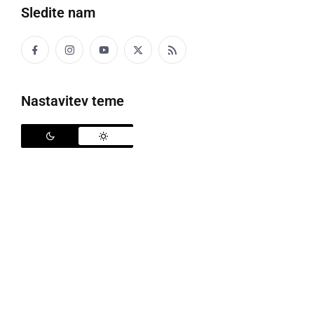
Sledite nam
Nastavitev teme
Festival Ormoško poletje
Središče Ormoža in grajski ambient bosta med
24.
junijem in 5. julijem 2026
prizorišče festivala
Ormoško poletje 2026
, ki prinaša pestro kulturno,
glasbeno in zabavno ponudbo. Organizatorja,
Občina
Ormož
in
Javni zavod za turizem, kulturo in šport