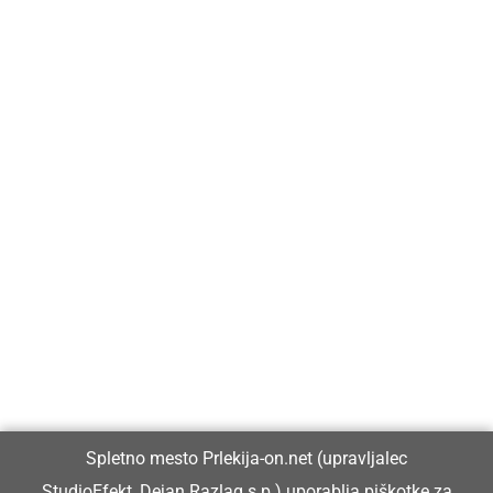
Prlekija-on.net je največji in najbolje obiskan spletni medij v
Prlekiji.
Vpisan je v razvid medijev, ki ga vodi Ministrstvo za kulturo
Republike Slovenije, pod zaporedno številko 1529.
Glavni in odgovorni urednik:
Spletno mesto Prlekija-on.net (upravljalec
Dejan Razlag
StudioEfekt, Dejan Razlag s.p.) uporablja piškotke za