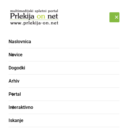
Prijava
PONEDELJEK, 10. AVGUST 2026
Naslovnica
vstopnice
Novice
Dogodki
Arhiv
Portal
Interaktivno
Iskanje
DRUŽABNO