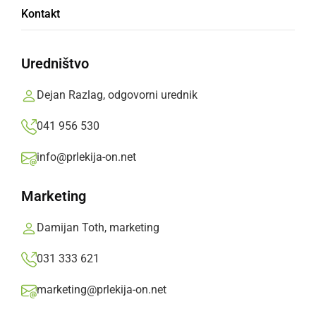
Festival Ormoško poletje tudi letos prinaša
Kontakt
pestro kulturno, glasbeno in zabavno
dogajanje
Uredništvo
torek, 2. junij 2026 ob 18:38
Dejan Razlag, odgovorni urednik
041 956 530
info@prlekija-on.net
DRUŽABNO
Obeta se veliki koncert Jana Plestenjaka ob
Marketing
materinskem dnevu
Damijan Toth, marketing
sreda, 11. marec 2026 ob 16:53
031 333 621
marketing@prlekija-on.net