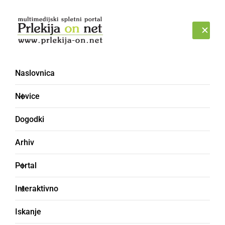
Prijava
PETEK, 7. AVGUST 2026
Naslovnica
Javni zavod TKŠ Občine
Novice
Ormož
Dogodki
Arhiv
Portal
Interaktivno
Iskanje