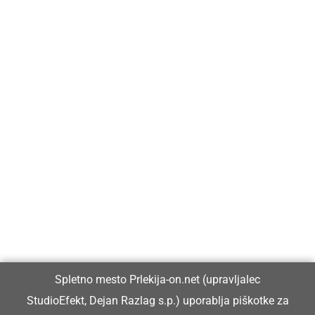
Prlekija-on.net je največji in najbolje obiskan spletni medij v
Prlekiji.
Vpisan je v razvid medijev, ki ga vodi Ministrstvo za kulturo
Republike Slovenije, pod zaporedno številko 1529.
Glavni in odgovorni urednik:
Spletno mesto Prlekija-on.net (upravljalec
Dejan Razlag
StudioEfekt, Dejan Razlag s.p.) uporablja piškotke za
info@prlekija-on.net