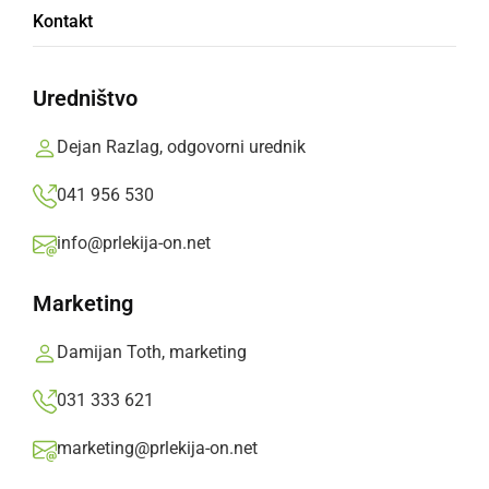
Kontakt
DRUŽABNO
Flirrt navdušili obiskovalce Ormoškega
Uredništvo
poletja
torek, 30. junij 2026 ob 09:20
Dejan Razlag, odgovorni urednik
041 956 530
info@prlekija-on.net
DRUŽABNO
Marketing
Festival Ormoško poletje tudi letos prinaša
pestro kulturno, glasbeno in zabavno
Damijan Toth, marketing
dogajanje
031 333 621
torek, 2. junij 2026 ob 18:38
marketing@prlekija-on.net