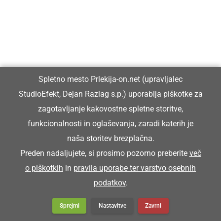
Spletno mesto Prlekija-on.net (upravljalec
StudioEfekt, Dejan Razlag s.p.) uporablja piškotke za
zagotavljanje kakovostne spletne storitve,
funkcionalnosti in oglaševanja, zaradi katerih je
naša storitev brezplačna.
Preden nadaljujete, si prosimo pozorno preberite
več
o piškotkih
in
pravila uporabe ter varstvo osebnih
podatkov
.
Sprejmi
Nastavitve
Zavrni