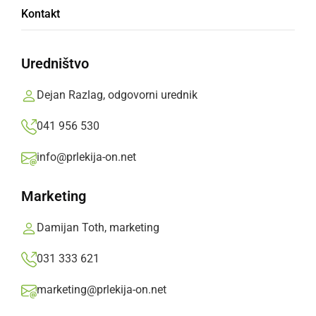
Kontakt
Kosci, pobiralke in vezalke so tekmovali v
hitrosti in kvaliteti žetve, žanjice pa prikazale
Uredništvo
žetev s srpi
Dejan Razlag, odgovorni urednik
Branko Košti,
ponedeljek, 15. julij 2019 ob 17:22
041 956 530
info@prlekija-on.net
»
Izberite
Prlekijo
kot svoj prednostni vir na Googlu
Marketing
Damijan Toth, marketing
031 333 621
marketing@prlekija-on.net