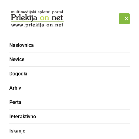
Prijava
NEDELJA, 9. AVGUST 2026
Naslovnica
Novice
Dogodki
Arhiv
KULTURA IN IZOBRAŽEVANJE
Portal
Na Stari Gori že
Interaktivno
petindvajsetič želi zlato
Iskanje
klasje