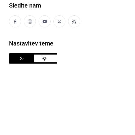
Sledite nam
25. Žetev zlatega klasa na Stari Gori
Nastavitev teme
Letošnja, že
25. Žetev zlatega klasa
, je v nedeljo, 14.
julija, na Staro Goro v Občini Sv. Jurij ob Ščavnici,
privabila množico obiskovalcev in kar nekaj
eminentnih gostov: poslanko DZ iz Občine Ormož
Mojco Žnidarič
, župana Občine Lovrenc na Pohorju
Marka Rakovnika
ter njuni visokosti Vinsko kraljico
Slovenije
Meto Frangež
in 10. Vinsko kraljico DV
Mala Nedelja Martino X.
Daniello Kosi
.