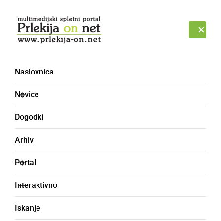
Prijava
PETEK, 7. AVGUST 2026
Naslovnica
Stara Gora
Novice
Dogodki
Arhiv
Portal
Interaktivno
Iskanje
DRUŽABNO