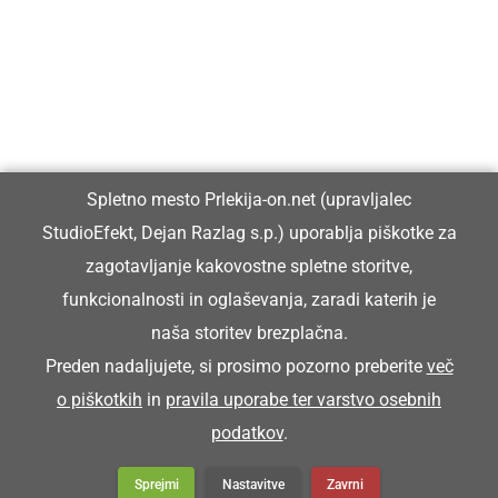
Prlekiji.
Vpisan je v razvid medijev, ki ga vodi Ministrstvo za kulturo
Republike Slovenije, pod zaporedno številko 1529.
Glavni in odgovorni urednik:
Spletno mesto Prlekija-on.net (upravljalec
Dejan Razlag
StudioEfekt, Dejan Razlag s.p.) uporablja piškotke za
info@prlekija-on.net
zagotavljanje kakovostne spletne storitve,
funkcionalnosti in oglaševanja, zaradi katerih je
naša storitev brezplačna.
Preden nadaljujete, si prosimo pozorno preberite
več
o piškotkih
in
pravila uporabe ter varstvo osebnih
© Prlekija-on.net | 2005 - 2026 | Vse pravice pridržane |
podatkov
.
info@prlekija-on.net
Splošni pogoji
•
Izjava o zasebnosti
•
Piškotki
Oglaševanje
Sprejmi
Nastavitve
Zavrni