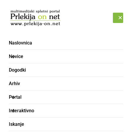
Prijava
NEDELJA, 9. AVGUST 2026
Naslovnica
Novice
Dogodki
Arhiv
DRUŽABNO
Portal
V Bolehnečicih zaživel
Interaktivno
sejem rabljene opreme
Iskanje