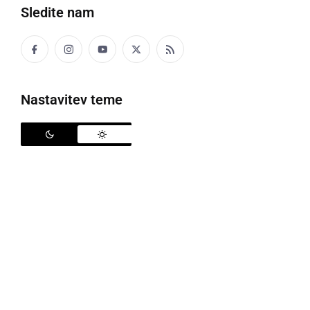
Sledite nam
Sejem rabljene opreme v Bolehnečicih
Nastavitev teme
V nedeljo, 22. marca 2026, je pred Tehnično-
etnološkim muzejem v Bolehnečicih (občina Sveti
Jurij ob Ščavnici) potekal že tradicionalni sejem
rabljene opreme, ki ga je organiziralo
Društvo
Oldtimer Stara Gora
. Dogodek je uradno odprl novo
sezono za ljubitelje starodobnih koles, mopedov,
motociklov, avtomobilov in vse pripadajoče opreme.
Sejem se je začel ob 8. uri zjutraj in je potekal
neposredno pred muzejem v Bolehnečicih.