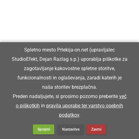
Spletno mesto Prlekija-on.net (upravljalec
StudioEfekt, Dejan Razlag s.p.) uporablja piškotke za
zagotavljanje kakovostne spletne storitve,
funkcionalnosti in oglaševanja, zaradi katerih je
naša storitev brezplačna.
Preden nadaljujete, si prosimo pozorno preberite
več
o piškotkih
in
pravila uporabe ter varstvo osebnih
podatkov
.
Nepozabno poletje v Baški: 94 otrok si je
Sprejmi
Nastavitve
Zavrni
nabralo spomine za vse ...