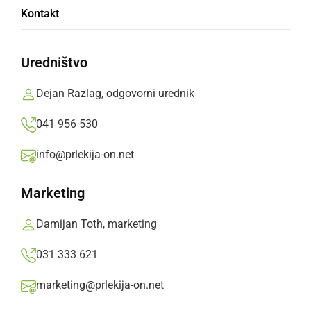
Dogodek je uradno odprl novo sezono za
Kontakt
ljubitelje starodobnih koles, mopedov,
motociklov, avtomobilov in vse pripadajoče
Uredništvo
opreme.
Dejan Razlag, odgovorni urednik
Prlekija-on.net,
nedelja, 22. marec 2026 ob 12:06
041 956 530
»
Izberite
Prlekijo
kot svoj prednostni vir na Googlu
info@prlekija-on.net
Marketing
Damijan Toth, marketing
031 333 621
marketing@prlekija-on.net