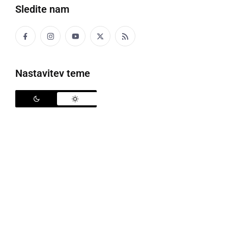
Sledite nam
Urejena struga Ščavnice pri novem mostu
Nastavitev teme
Ta teden so na gradbišču novega mostu čez
Ščavnico pri Domu kulture, uredili še zadnja dela na
strugi Ščavnice, v sredo, 6. novembra, kot je bil
določen tudi rok za dokončanje del, pa so odstranili
še zadnje prometne znake, ki so opozarjali na delo
na tem območju.
Most so sicer
dokončali že 10. oktobra
, ko so
odpravili tudi polovično zaporo in je most postal spet