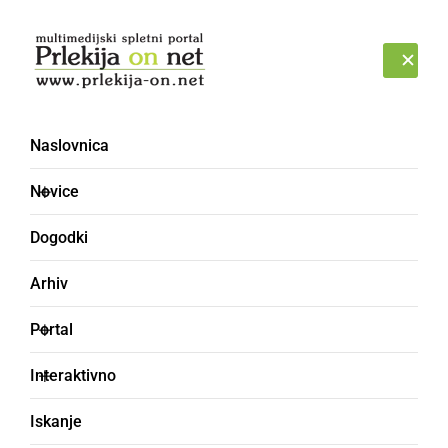
Prijava
ČETRTEK, 6. AVGUST 2026
Naslovnica
Novice
Dogodki
Arhiv
GOSPODARSTVO
Portal
Zaključili z deli pri
Interaktivno
novem mostu, urejena je
Iskanje
tudi struga Ščavnice