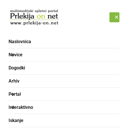
Prijava
PETEK, 7. AVGUST 2026
Naslovnica
Novice
Dogodki
Arhiv
NARAVA
Portal
Po Luninem mrku še
Interaktivno
Sončev mrk
Iskanje