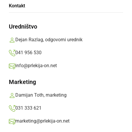
Dejan Razlag,
ponedeljek, 3. januar 2011 ob 10:45
Kontakt
»
Izberite
Prlekijo
kot svoj prednostni vir na Googlu
Uredništvo
Dejan Razlag, odgovorni urednik
041 956 530
info@prlekija-on.net
Marketing
Damijan Toth, marketing
031 333 621
marketing@prlekija-on.net
Delni Sončev mrk 1. avgusta 2008 viden pri nas