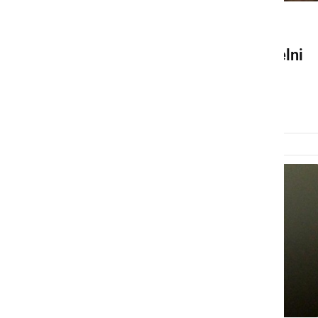
NARAVA
Tako je pri nas bil viden delni
Sončev mrk
torek, 25. oktober 2022 ob 12:52