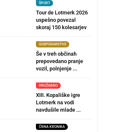
ŠPORT
Tour de Lotmerk 2026
uspešno povezal
skoraj 150 kolesarjev
GOSPODARSTVO
Še v treh občinah
prepovedano pranje
vozil, polnjenje ...
DRUŽABNO
XIII. Kopališke igre
Lotmerk na vodi
navdušile mlade ...
ČRNA KRONIKA