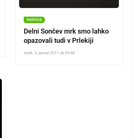
NARAVA
Delni Sončev mrk smo lahko
opazovali tudi v Prlekiji
torek, 4. januar 2011 ob 09:48