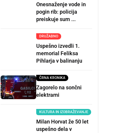
Onesnaženje vode in
pogin rib: policija
preiskuje sum ...
DRUŽABNO
Uspešno izvedli 1.
memorial Feliksa
Pihlarja v balinanju
ČRNA KRONIKA
Zagorelo na sončni
elektrarni
KULTURA IN IZOBRAŽEVANJE
Milan Horvat že 50 let
uspešno dela v