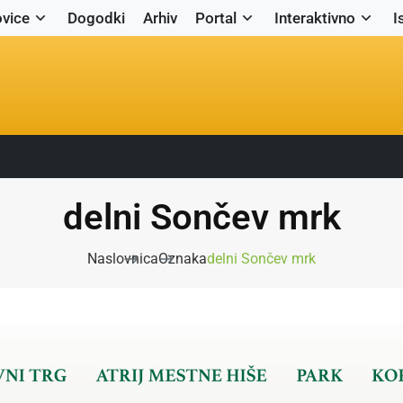
vice
Dogodki
Arhiv
Portal
Interaktivno
I
delni Sončev mrk
Naslovnica
Oznaka
delni Sončev mrk