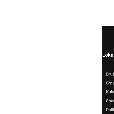
Loka
Dru
Prlekija-on.net je največji in
Črna
najbolje obiskan spletni medij
Kult
v Prlekiji.
Špo
Vpisan je v razvid medijev, ki
Poli