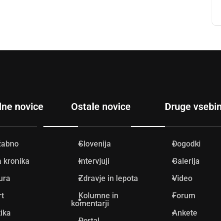
lne novice
Ostale novice
Druge vsebi
žabno
Slovenija
Dogodki
 kronika
Intervjuji
Galerija
ura
Zdravje in lepota
Video
rt
Kolumne in
Forum
komentarji
tika
Ankete
Portal