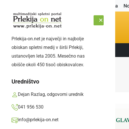
Naslovnica
No
Prlekija-on.net je največji in najbolje
obiskan spletni medij v širši Prlekiji,
Sledite nam:
ČETRTEK, 6. AVGUST 2026
ustanovljen leta 2005. Mesečno nas
obišče okoli 450 tisoč obiskovalcev.
Uredništvo
Dejan Razlag, odgovorni urednik
041 956 530
info@prlekija-on.net