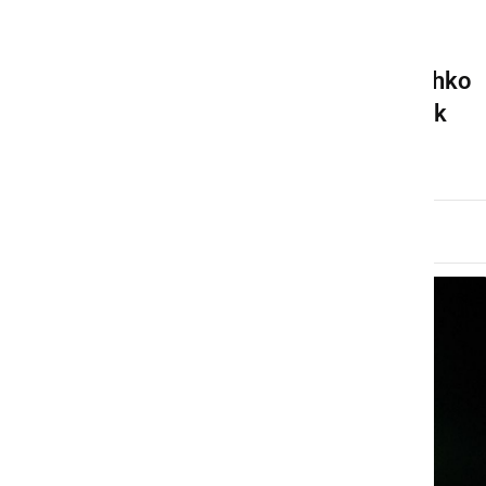
NARAVA
20. marca bomo pri nas lahko
opazovali delni Sončev mrk
nedelja, 1. marec 2015 ob 19:52