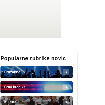
Popularne rubrike novic
Družabno
Črna kronika
Kultura