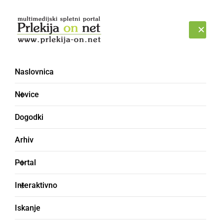
Prijava
PETEK, 7. AVGUST 2026
Naslovnica
Novice
Dogodki
Arhiv
ŠPORT
Portal
David Žibrat: Sedaj sem
Interaktivno
na težko pričakovanem
Iskanje
vrhu in res uživam