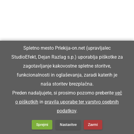
KULTURA IN IZOBRAŽEVANJE
Spletno mesto Prlekija-on.net (upravljalec
Ob Fričovi kapeli pripravili vaško
StudioEfekt, Dejan Razlag s.p.) uporablja piškotke za
žegnanje in druženje vaščanov
zagotavljanje kakovostne spletne storitve,
funkcionalnosti in oglaševanja, zaradi katerih je
naša storitev brezplačna.
Preden nadaljujete, si prosimo pozorno preberite
več
o piškotkih
in
pravila uporabe ter varstvo osebnih
podatkov
.
Sprejmi
Nastavitve
Zavrni