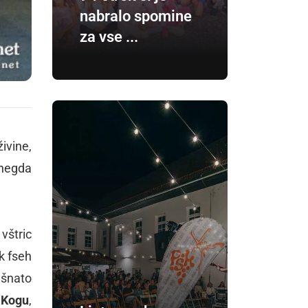
nabralo spomine
za vse ...
ivine,
 negda
 vštric
k fseh
ašnato
 Kogu
,