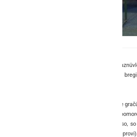
Doj pretočeni Prleki mesorijo
Sred jenara, dere svojo godovno praznüvle
še ekstra pa svij, je na toten lepen breg
sveta lüšno no veselo.
V zodjen cejti toti svetek čiduže bole gračü
z znonimi vinogadniki in tüdi oni pripomor
dobrot, kere se prijih delajo iz meso, so
kloboso… ali kak se ji že še drgačik provi).