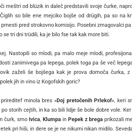
či meštri od blüzik in daleč predstavili svoje čurke, napr
Čiglih so bile ene mejciko bojše od drügih, pa so na kraj
li prnesti pred strokovno komisijo. Posebni zmagovalci pa s
so se tri dni trüdili, ka je bilo fse tak kak more biti.
ej. Nastopili so mlodi, pa malo meje mlodi, profesijonal
dli dosti zanimivega pa lepega, polek toga pa še več lepega
človik zaželi še bojšega kak je prova domoča čurka, z
olek jih in vino iz Kogofskih goric?
 prireditef minola bres »
Doj pretočenih Prlekof
«, keri 
o storih cejtih, in ka so bili lidje še bole dobre vole. Ke
 in čurk, smo
Ivica
,
Klumpa
in
Pepek z brega
prikozali me
 svetek pri hiši, in dere se je ne nikumi nikan midilo. Seved