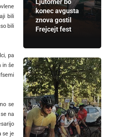
Ljutomer bo
ovlene
konec avgusta
i bili
znova gostil
o bili
Frejcejt fest
ci, pa
 in še
 fsemi
smo se
r se na
sarijo
a se je