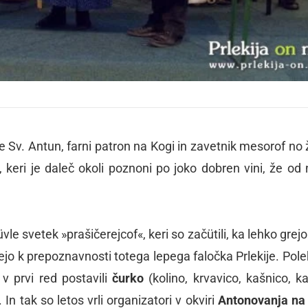
 Sv. Antun, farni patron na Kogi in zavetnik mesorof no ž
i, keri je daleč okoli poznoni po joko dobren vini, že od
vle svetek »prašičerejcof«, keri so začütili, ka lehko grejo
ejo k prepoznavnosti totega lepega faločka Prlekije. Pole
 v prvi red postavili
čurko
(kolino, krvavico, kašnico, k
 In tak so letos vrli organizatori v okviri
Antonovanja na