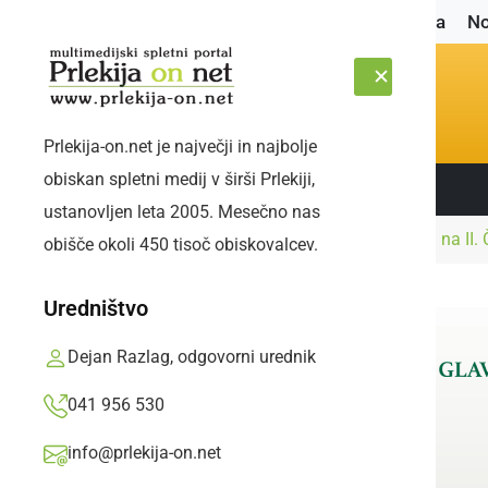
Naslovnica
No
Prlekija-on.net je največji in najbolje
obiskan spletni medij v širši Prlekiji,
Sledite nam:
PETEK, 7. AVGUST 2026
ustanovljen leta 2005. Mesečno nas
Naslovnica
Družabno
Doj pretočeni Prleki na II. 
obišče okoli 450 tisoč obiskovalcev.
Uredništvo
Dejan Razlag, odgovorni urednik
041 956 530
info@prlekija-on.net