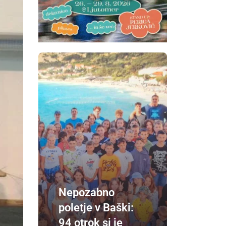
Nepozabno
poletje v Baški:
94 otrok si je