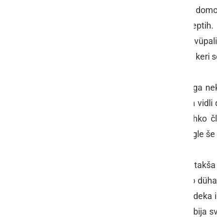
spelali že
II. Čurkarijado
, na keri so domo
po takših no drgočiših skrivnih receptih. 
zmagovalci fsi, keri so svoje izdelke vüpa
člani
Drüštva Antonovanje na Kogu
, keri 
Godilo se je to pa ovo – za fsakšega nek
ljubiteli. Obiskovalci so lehko čüli pa vi
bole dobrega tüdi kušali. Kej si lehko 
dobrotami kere so gospodije postregle še p
Seveda bi bija greh in škoda, či bi takša
potrüdili, ka je fse fküper melo malo düha p
Antonovanji fse fküper vrti okoli gujdeka
na tisti lep stori način, dere je to še bija