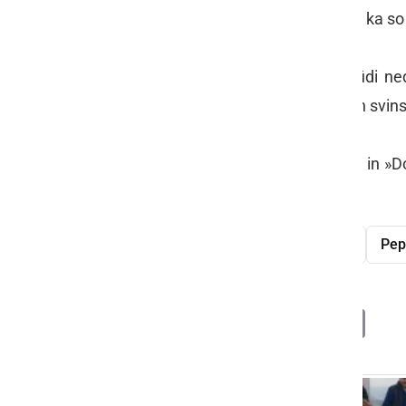
zmes zgodilo tüdi marsikej takšega, ka so
Polek mesarije smo »vzeli prek« tüdi ned
kloboso, belo čurko, Kraljičino vino in svin
Za nami je lep konec tjedna na Kogi in »Do
vidimo!
Doj pretočeni Prleki
Čurkarijada
Pep
Deli
Facebook
X
Messenger
WhatsApp
Copy
PrintFrien
Email
Link