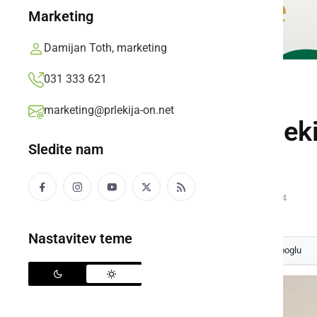
Marketing
Damijan Toth, marketing
031 333 621
DRUŽABNO
marketing@prlekija-on.net
Doj pretočeni Prleki
Sledite nam
Antonovanje na Kogu 2011
Pepek z brega,
ponedeljek, 17. januar 2011 ob 10:54
Nastavitev teme
Izberite
Prlekijo
kot svoj prednostni vir na Googlu