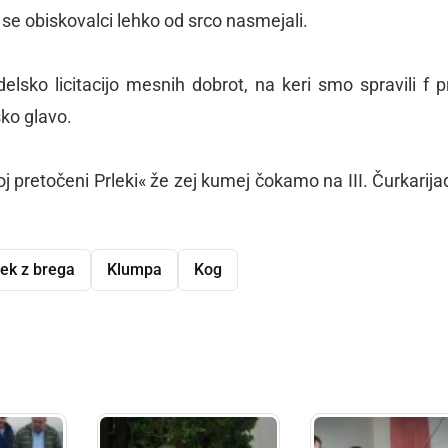
 se obiskovalci lehko od srco nasmejali.
elsko licitacijo mesnih dobrot, na keri smo spravili f 
sko glavo.
j pretočeni Prleki« že zej kumej čokamo na III. Čurkarija
ek z brega
Klumpa
Kog
dly