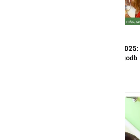
DRUŽABNO
Bliža se Festival KogVin 2025:
doživetje vin in lokalnih zgodb
torek, 22. april 2025 ob 18:53