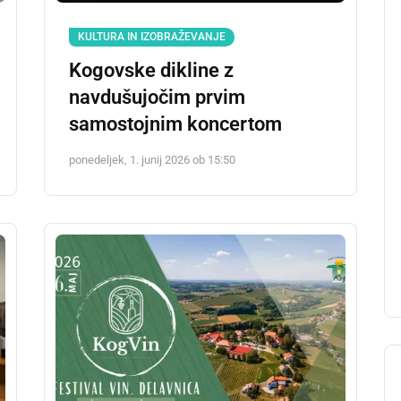
KULTURA IN IZOBRAŽEVANJE
Kogovske dikline z
navdušujočim prvim
samostojnim koncertom
ponedeljek, 1. junij 2026 ob 15:50