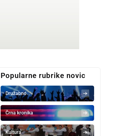
Popularne rubrike novic
Družabno
Črna kronika
Kultura