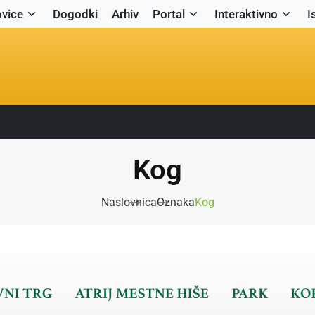
vice
Dogodki
Arhiv
Portal
Interaktivno
I
Kog
Naslovnica
Oznaka
Kog