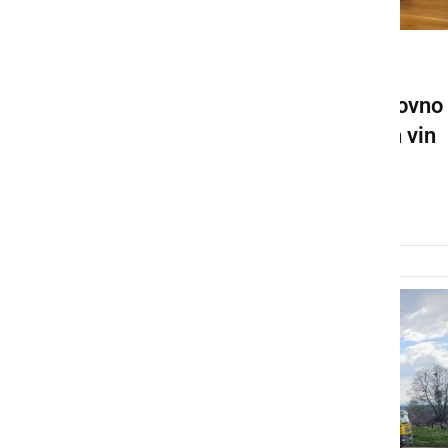
DRUŽABNO
Festival KogVin 2026 ponovno
združil ljubitelje vrhunskih vin
in kulinarike
četrtek, 28. maj 2026 ob 09:46