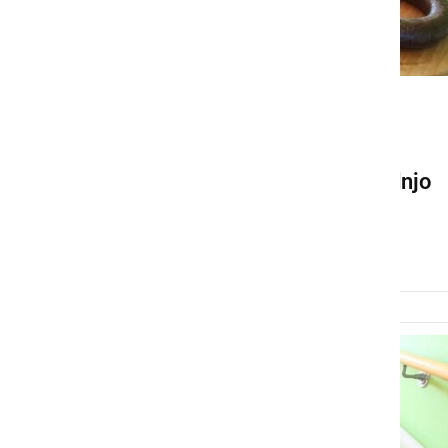
KULTURA IN IZOBRAŽEVANJE
Na Kogu se te dni odvija
Antonovanje 2025 z osrednjo
Čurkarijado
torek, 14. januar 2025 ob 18:20