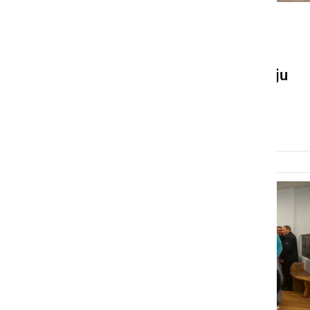
GOSPODARSTVO
Na Kogu odprli muzej na
prostem, posvečen življenju
viničarjev
petek, 7. avgust 2026 ob 15:55