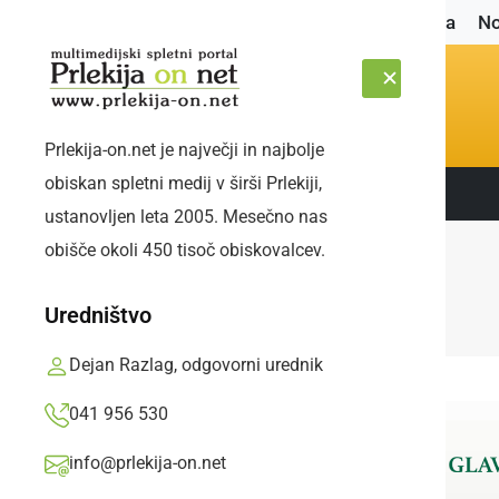
Naslovnica
No
Prlekija-on.net je največji in najbolje
obiskan spletni medij v širši Prlekiji,
Sledite nam:
SOBOTA, 8. AVGUST 2026
ustanovljen leta 2005. Mesečno nas
obišče okoli 450 tisoč obiskovalcev.
Uredništvo
Dejan Razlag, odgovorni urednik
041 956 530
info@prlekija-on.net