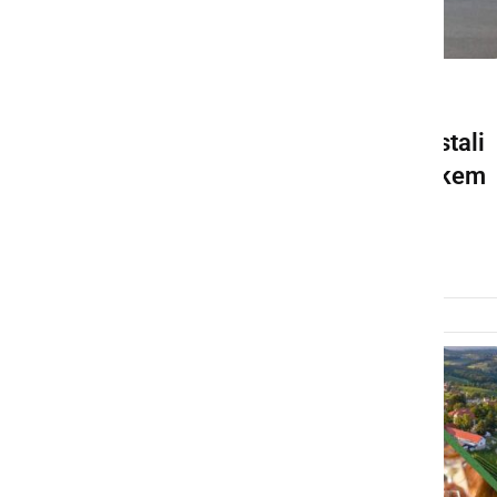
KULTURA IN IZOBRAŽEVANJE
Pionirji PGD Vitan-Kog postali
državni prvaki na mladinskem
gasilskem tekmovanju
nedelja, 15. junij 2025 ob 18:35