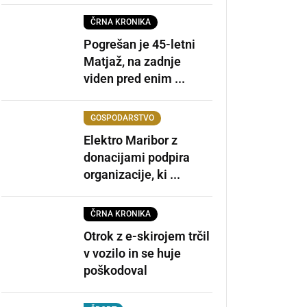
ČRNA KRONIKA
Pogrešan je 45-letni
Matjaž, na zadnje
viden pred enim ...
GOSPODARSTVO
Elektro Maribor z
donacijami podpira
organizacije, ki ...
ČRNA KRONIKA
Otrok z e-skirojem trčil
v vozilo in se huje
poškodoval