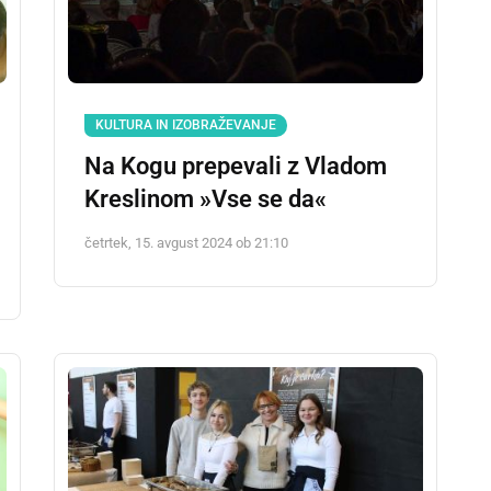
KULTURA IN IZOBRAŽEVANJE
Na Kogu prepevali z Vladom
Kreslinom »Vse se da«
četrtek, 15. avgust 2024 ob 21:10