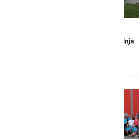
GOSPODARSTVO
Na Kogu se je pričela gradnja
muzeja na prostem
petek, 24. april 2026 ob 08:35