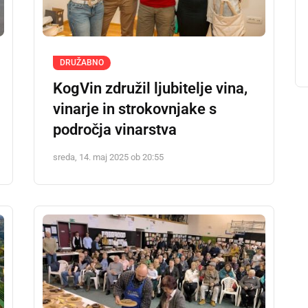
DRUŽABNO
KogVin združil ljubitelje vina,
vinarje in strokovnjake s
področja vinarstva
sreda, 14. maj 2025 ob 20:55