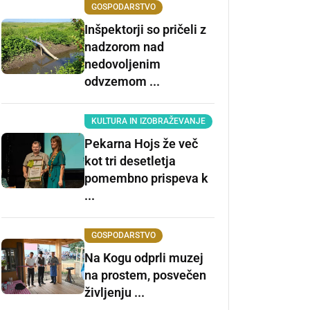
GOSPODARSTVO
Inšpektorji so pričeli z
nadzorom nad
nedovoljenim
odvzemom ...
KULTURA IN IZOBRAŽEVANJE
Pekarna Hojs že več
kot tri desetletja
pomembno prispeva k
...
GOSPODARSTVO
Na Kogu odprli muzej
na prostem, posvečen
življenju ...